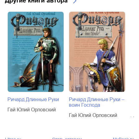
Другие книги автора
Ричард Длинные Руки
Ричард Длинные Руки –
Рич
воин Господа
пал
Гай Юлий Орловский
Гай Юлий Орловский
Гай