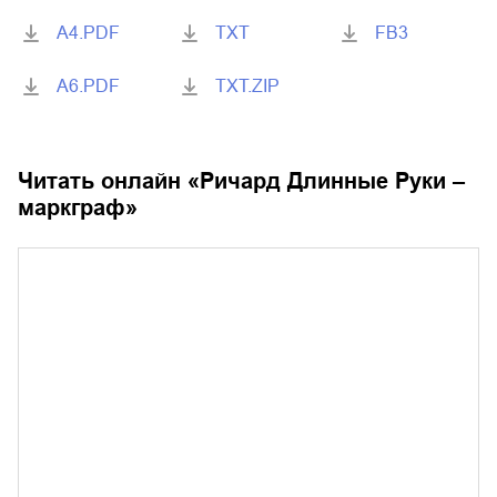
A4.PDF
TXT
FB3
A6.PDF
TXT.ZIP
Читать онлайн «
Ричард Длинные Руки –
маркграф
»