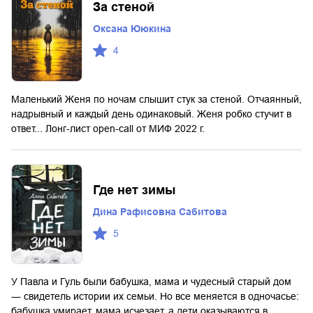
За стеной
Оксана Ююкина
4
Маленький Женя по ночам слышит стук за стеной. Отчаянный,
надрывный и каждый день одинаковый. Женя робко стучит в
ответ... Лонг-лист open-call от МИФ 2022 г.
Где нет зимы
Дина Рафисовна Сабитова
5
У Павла и Гуль были бабушка, мама и чудесный старый дом
― свидетель истории их семьи. Но все меняется в одночасье:
бабушка умирает, мама исчезает, а дети оказываются в