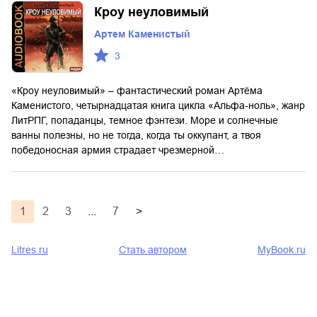
Кроу неуловимый
Артем Каменистый
3
«Кроу неуловимый» – фантастический роман Артёма
Каменистого, четырнадцатая книга цикла «Альфа-ноль», жанр
ЛитРПГ, попаданцы, темное фэнтези. Море и солнечные
ванны полезны, но не тогда, когда ты оккупант, а твоя
победоносная армия страдает чрезмерной…
1
2
3
...
7
>
Litres.ru
Стать автором
MyBook.ru