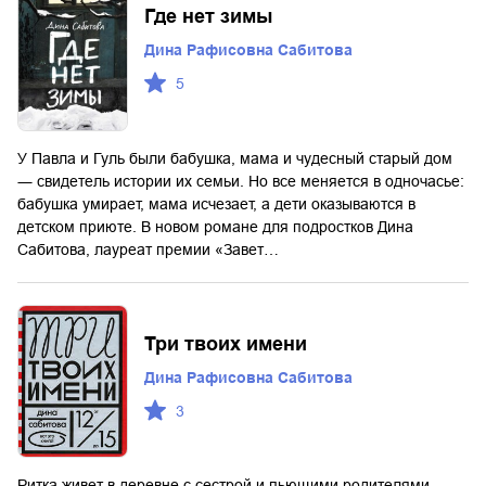
Где нет зимы
Дина Рафисовна Сабитова
5
У Павла и Гуль были бабушка, мама и чудесный старый дом
― свидетель истории их семьи. Но все меняется в одночасье:
бабушка умирает, мама исчезает, а дети оказываются в
детском приюте. В новом романе для подростков Дина
Сабитова, лауреат премии «Завет…
Три твоих имени
Дина Рафисовна Сабитова
3
Ритка живет в деревне с сестрой и пьющими родителями.