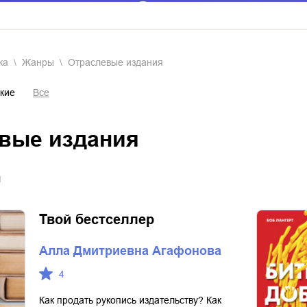
ка
Жанры
отраслевые издания
кие
Все
евые издания
я
Твой бестселлер
Алла Дмитриевна Агафонова
4
Как продать рукопись издательству? Как