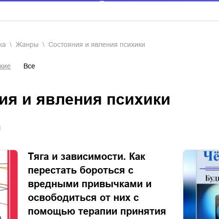
ка
Жанры
состояния и явления психики
кие
Все
ния и явления психики
я
Тяга и зависимости. Как
перестать бороться с
вредными привычками и
освободиться от них с
помощью терапии принятия