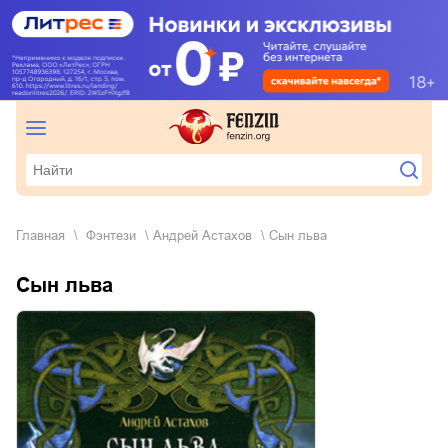
Главная
фэнтези
Андрей Астахов
Сын льва
Сын льва