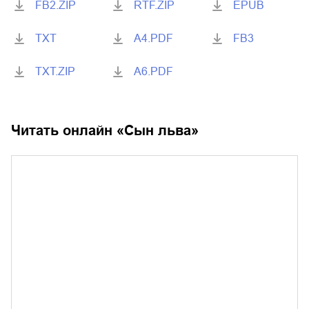
FB2.ZIP
RTF.ZIP
EPUB
TXT
A4.PDF
FB3
TXT.ZIP
A6.PDF
Читать онлайн «
Сын льва
»