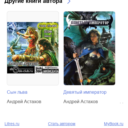
Другие книги автора
Сын льва
Девятый император
Вои
Андрей Астахов
Андрей Астахов
Анд
Litres.ru
Стать автором
MyBook.ru