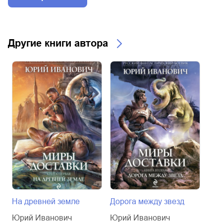
Другие книги автора
На древней земле
Дорога между звезд
На 
Юрий Иванович
Юрий Иванович
Юри