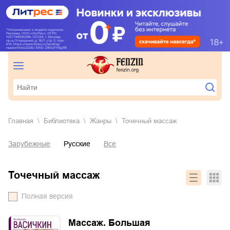
Главная
Библиотека
Жанры
точечный массаж
Зарубежные
Русские
Все
точечный массаж
Полная версия
Массаж. Большая