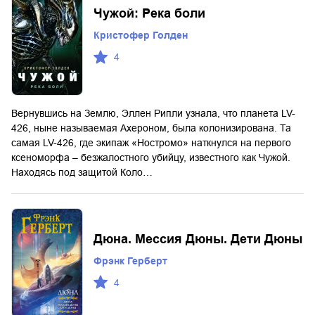
Чужой: Река боли
Кристофер Голден
4
Вернувшись на Землю, Эллен Рипли узнала, что планета LV-
426, ныне называемая Ахероном, была колонизирована. Та
самая LV-426, где экипаж «Ностромо» наткнулся на первого
ксеноморфа – безжалостного убийцу, известного как Чужой.
Находясь под защитой Коло…
Дюна. Мессия Дюны. Дети Дюны
Фрэнк Герберт
4