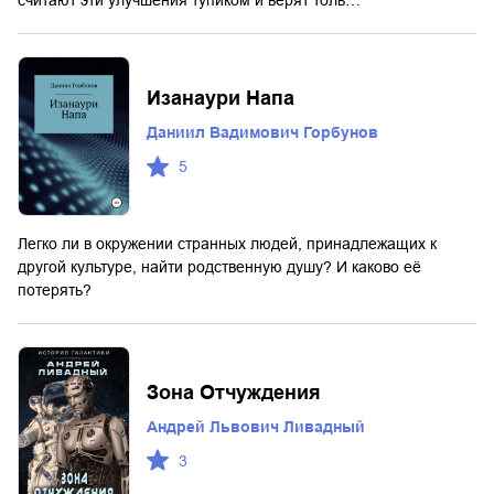
считают эти улучшения тупиком и верят толь…
Изанаури Напа
Даниил Вадимович Горбунов
5
Легко ли в окружении странных людей, принадлежащих к
другой культуре, найти родственную душу? И каково её
потерять?
Зона Отчуждения
Андрей Львович Ливадный
3