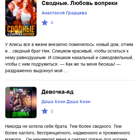
Сводные. Любовь вопреки
Анастасия Градцева
4
У Алисы все в жизни внезапно поменялось: новый дом, отчим
и... сводный брат Ник. Слишком красивый, чтобы остаться к
нему равнодушным. И слишком нахальный и самодовольный,
чтобы с ним подружиться. — Как же ты меня бесишь! —
раздраженно выдохнул мой …
Девочка-яд
Даша Коэн Даша Коэн
3
Никогда не хотела себе брата. Тем более сводного. Тем
более наглого, беспринципного, надменного и прожженного
мажора... Он ненавидит меня и считает грязью под ногами.