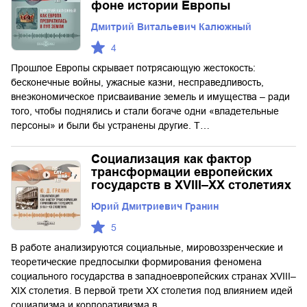
фоне истории Европы
Дмитрий Витальевич Калюжный
4
Прошлое Европы скрывает потрясающую жестокость:
бесконечные войны, ужасные казни, несправедливость,
внеэкономическое присваивание земель и имущества – ради
того, чтобы поднялись и стали богаче одни «владетельные
персоны» и были бы устранены другие. Т…
Социализация как фактор
трансформации европейских
государств в XVIII–XX столетиях
Юрий Дмитриевич Гранин
5
В работе анализируются социальные, мировоззренческие и
теоретические предпосылки формирования феномена
социального государства в западноевропейских странах XVIII–
XIX столетия. В первой трети ХХ столетия под влиянием идей
социализма и корпоративизма в…