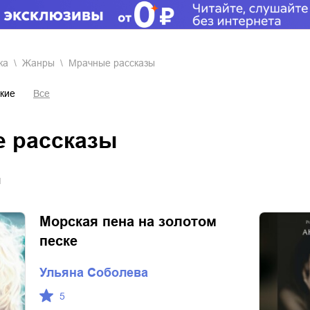
ка
Жанры
мрачные рассказы
кие
Все
е рассказы
я
Морская пена на золотом
песке
Ульяна Соболева
5