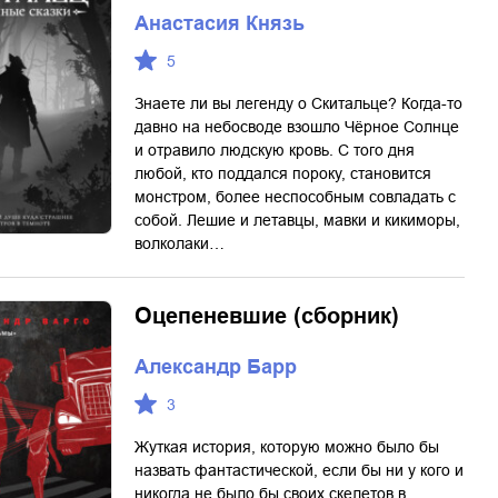
Анастасия Князь
5
Знаете ли вы легенду о Скитальце? Когда-то
давно на небосводе взошло Чёрное Солнце
и отравило людскую кровь. С того дня
любой, кто поддался пороку, становится
монстром, более неспособным совладать с
собой. Лешие и летавцы, мавки и кикиморы,
волколаки…
Оцепеневшие (сборник)
Александр Барр
3
Жуткая история, которую можно было бы
назвать фантастической, если бы ни у кого и
никогда не было бы своих скелетов в