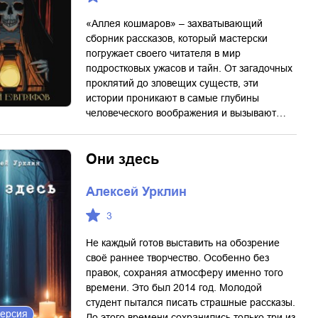
«Аллея кошмаров» – захватывающий
сборник рассказов, который мастерски
погружает своего читателя в мир
подростковых ужасов и тайн. От загадочных
проклятий до зловещих существ, эти
истории проникают в самые глубины
человеческого воображения и вызывают…
Они здесь
Алексей Урклин
3
Не каждый готов выставить на обозрение
своё раннее творчество. Особенно без
правок, сохраняя атмосферу именно того
времени. Это был 2014 год. Молодой
студент пытался писать страшные рассказы.
версия
До этого времени сохранились только три из