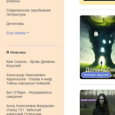
романы
современная зарубежная
литература
детективы
Еще жанры
Новинки
Ким Сониль - Кровь Древних
Королей
полная версия
Александр Николаевич
Афанасьев - Сказка и миф.
Тайны народных поверий
Бет О'Лири - Неудавшееся
свидание
Анна Алексеевна Федорова -
Отряд 731. Забытый
азиатский Освенцим