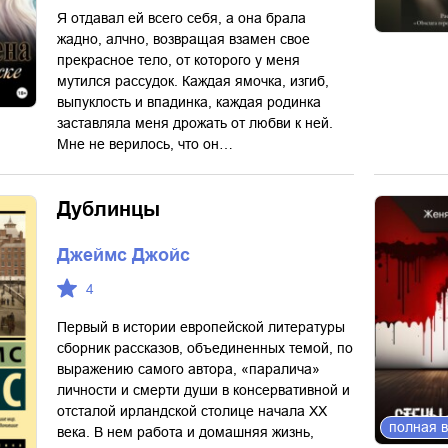
Я отдавал ей всего себя, а она брала
жадно, алчно, возвращая взамен свое
прекрасное тело, от которого у меня
мутился рассудок. Каждая ямочка, изгиб,
выпуклость и впадинка, каждая родинка
заставляла меня дрожать от любви к ней.
Мне не верилось, что он…
Дублинцы
Джеймс Джойс
4
Первый в истории европейской литературы
сборник рассказов, объединенных темой, по
выражению самого автора, «паралича»
личности и смерти души в консервативной и
отсталой ирландской столице начала ХХ
полная 
века. В нем работа и домашняя жизнь,