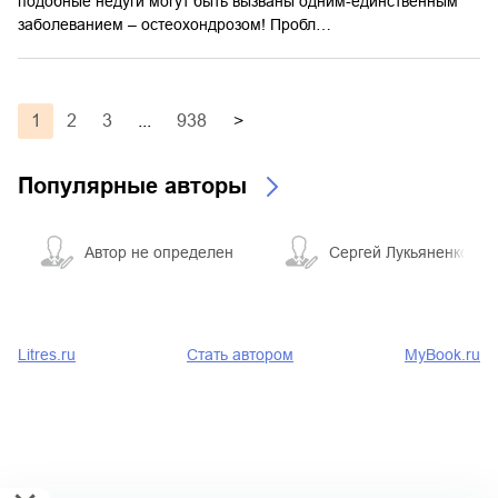
подобные недуги могут быть вызваны одним-единственным
заболеванием – остеохондрозом! Пробл…
1
2
3
...
938
>
Популярные авторы
Автор не определен
Сергей Лукьяненко
Litres.ru
Стать автором
MyBook.ru