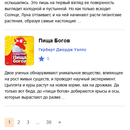
ослышались. Это лишь на первый взгляд ее поверхность
выглядит холодной и пустынной. Но как только всходит
Солнце, Луна оттаивает, и на ней начинают расти гигантские
растения, образуя самые настоящие …
Пища Богов
Герберт Джордж Уэллс
5
Двое ученых обнаруживают уникальное вещество, влияющее
на рост живых существ, и проводят научный эксперимент.
Цыплята и куры растут на новом корме, как на дрожжах. Да
только вот беда, до «пищи богов» добираются крысы и осы,
которые вырастают до разме…
1
2
3
...
39
>