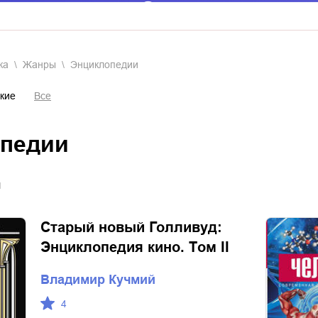
ка
Жанры
энциклопедии
кие
Все
опедии
я
Старый новый Голливуд:
Энциклопедия кино. Tом II
Владимир Кучмий
4