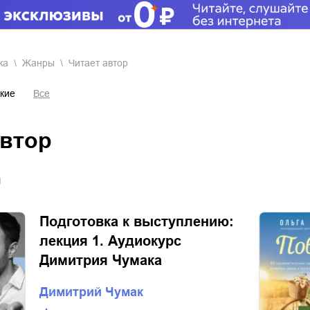
ка
Жанры
читает автор
кие
Все
автор
я
Подготовка к выступлению:
лекция 1. Аудиокурс
Димитрия Чумака
Димитрий Чумак