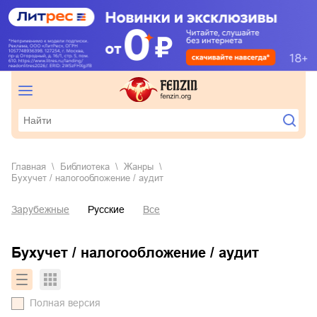
Главная
Библиотека
Жанры
бухучет / налогообложение / аудит
Зарубежные
Русские
Все
бухучет / налогообложение / аудит
Полная версия