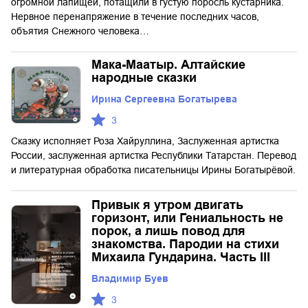
огромной лапищей, потащили в густую поросль кустарника.
Нервное перенапряжение в течение последних часов,
объятия Снежного человека…
Мака-Маатыр. Алтайские
народные сказки
Ирина Сергеевна Богатырева
3
Сказку исполняет Роза Хайруллина, Заслуженная артистка
России, заслуженная артистка Республики Татарстан. Перевод
и литературная обработка писательницы Ирины Богатырёвой.
Привык я утром двигать
горизонт, или Гениальность не
порок, а лишь повод для
знакомства. Пародии на стихи
Михаила Гундарина. Часть III
Владимир Буев
3