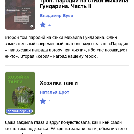
трон. Пародии на стихи Михаила
Гундарина. Часть II
Владимир Буев
4
Второй том пародий на стихи Михаила Гундарина. Один
замечательный современный поэт однажды сказал: «Пародия
– наивысшая награда автору при жизни», ибо «не позавидует
никто». Вторая «серия» наград нашему герою.
Хозяйка тайги
Наталья Дрот
4
полная версия
Даша закрыла глаза и вдруг почувствовала, как к ней сзади
кто-то тихо подкрался. Ей крепко зажали рот и, обхватив тело