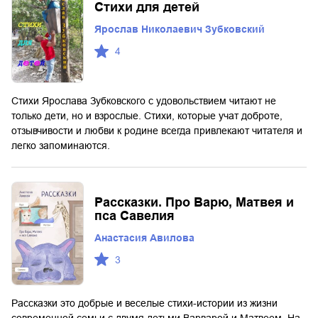
Стихи для детей
Ярослав Николаевич Зубковский
4
Стихи Ярослава Зубковского с удовольствием читают не
только дети, но и взрослые. Стихи, которые учат доброте,
отзывчивости и любви к родине всегда привлекают читателя и
легко запоминаются.
Рассказки. Про Варю, Матвея и
пса Савелия
Анастасия Авилова
3
Рассказки это добрые и веселые стихи-истории из жизни
современной семьи с двумя детьми Варварой и Матвеем. На