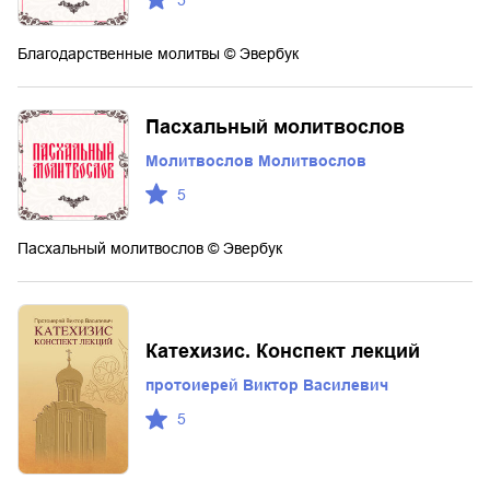
5
Благодарственные молитвы © Эвербук
Пасхальный молитвослов
Молитвослов Молитвослов
5
Пасхальный молитвослов © Эвербук
Катехизис. Конспект лекций
протоиерей Виктор Василевич
5