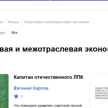
ка
Жанры
отраслевая и межотраслевая экономика
кие
Все
евая и межотраслевая экон
я
Капитан отечественного ЛПК
Евгений Карпов
3
Что помешало развитию советской лесной