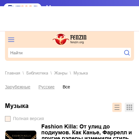
Главная
Библиотека
Жанры
музыка
Зарубежные
Русские
Все
музыка
Полная версия
Fashion Killa: От улиц до
подиумов. Как Канье, Фаррелл и
другие рэперы изменили стиль