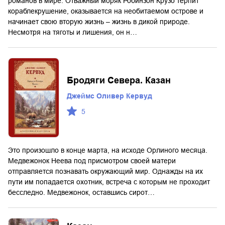
романов в мире. Отважный моряк Робинзон Крузо терпит
кораблекрушение, оказывается на необитаемом острове и
начинает свою вторую жизнь – жизнь в дикой природе.
Несмотря на тяготы и лишения, он н…
Бродяги Севера. Казан
Джеймс Оливер Кервуд
5
Это произошло в конце марта, на исходе Орлиного месяца.
Медвежонок Неева под присмотром своей матери
отправляется познавать окружающий мир. Однажды на их
пути им попадается охотник, встреча с которым не проходит
бесследно. Медвежонок, оставшись сирот…