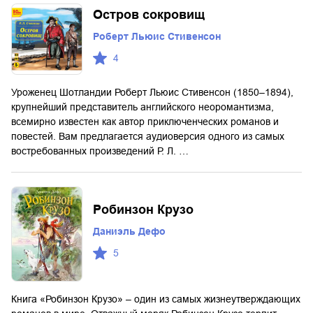
Остров сокровищ
Роберт Льюис Стивенсон
4
Уроженец Шотландии Роберт Льюис Стивенсон (1850–1894),
крупнейший представитель английского неоромантизма,
всемирно известен как автор приключенческих романов и
повестей. Вам предлагается аудиоверсия одного из самых
востребованных произведений Р. Л. …
Робинзон Крузо
Даниэль Дефо
5
Книга «Робинзон Крузо» – один из самых жизнеутверждающих