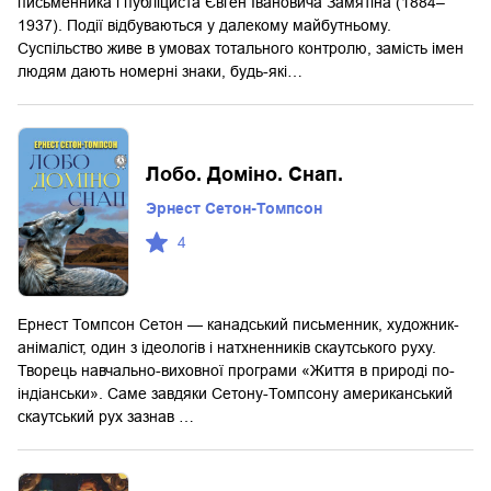
письменника і публіциста Євген Івановича Замятіна (1884–
1937). Події відбуваються у далекому майбутньому.
Суспільство живе в умовах тотального контролю, замість імен
людям дають номерні знаки, будь-які…
Лобо. Доміно. Снап.
Эрнест Сетон-Томпсон
4
Ернест Томпсон Сетон — канадський письменник, художник-
анімаліст, один з ідеологів і натхненників скаутського руху.
Творець навчально-виховної програми «Життя в природі по-
індіанськи». Саме завдяки Сетону-Томпсону американський
скаутський рух зазнав …