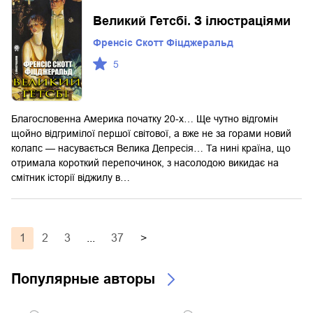
Великий Гетсбі. З ілюстраціями
Френсіс Скотт Фіцджеральд
5
Благословенна Америка початку 20-х… Ще чутно відгомін
щойно відгримілої першої світової, а вже не за горами новий
колапс — насувається Велика Депресія… Та нині країна, що
отримала короткий перепочинок, з насолодою викидає на
смітник історії віджилу в…
1
2
3
...
37
>
Популярные авторы