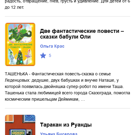
радость, отвращение, гнев, грусть и удивление. Для детей от 6
до 12 лет.
Две фантастические повести –
сказки бабули Оли
Ольга Крас
5
ТАШЕНЬКА - Фантастическая повесть-сказка о семье
Леденцовых: дедушке, двух бабушках и внучке Наташе, у
которой появилась двойняшка супер-робот по имени Таша.
Ташенька стала любимицей всего города Сказограда, помогла
космическим пришельцам Деймикам, …
Таракан из Руанды
Ульяна Бисерова