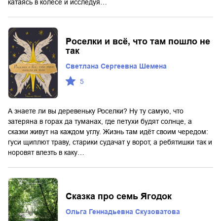
катаясь в колесе и исследуя…
Роселки и всё, что там пошло не
так
Светлана Сергеевна Шемена
5
А знаете ли вы деревеньку Роселки? Ну ту самую, что
затеряна в горах да туманах, где петухи будят солнце, а
сказки живут на каждом углу. Жизнь там идёт своим чередом:
гуси щиплют траву, старики судачат у ворот, а ребятишки так и
норовят влезть в каку…
Сказка про семь Ягодок
Ольга Геннадьевна Скузоватова