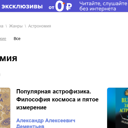
ка
Жанры
астрономия
кие
Все
омия
я
Популярная астрофизика.
Философия космоса и пятое
измерение
Александр Алексеевич
Дементьев