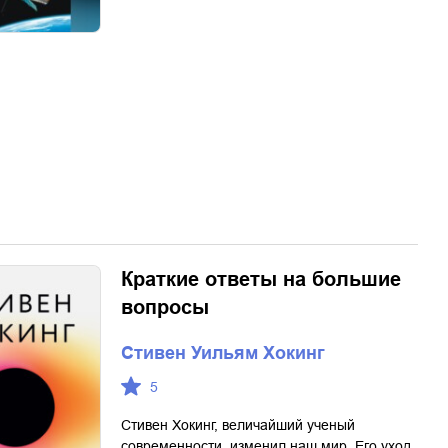
Краткие ответы на большие
вопросы
Стивен Уильям Хокинг
5
Стивен Хокинг, величайший ученый
современности, изменил наш мир. Его уход