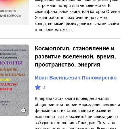
– огромная потеря для человечества. В
своей финальной книге, над которой Стивен
Хокинг работал практически до самого
конца, великий физик делится с нами своим
отношением к жизн…
Космология, становление и
развитие вселенной, время,
пространство, энергия
Иван Васильевич Пономаренко
4
В первой части книги проведён анализ
общепринятой теории мироздания землян и
феноменологии становления и развития
вселенных высокоразвитой цивилизации со
звёздного скопления «Плеяды». Показано
их фундаментальное различие. Выявлены