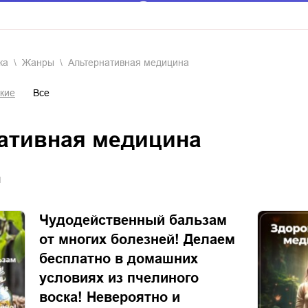
ка
Жанры
альтернативная медицина
кие
Все
нативная медицина
я
Чудодейственный бальзам
от многих болезней! Делаем
бесплатно в домашних
условиях из пчелиного
воска! Невероятно и