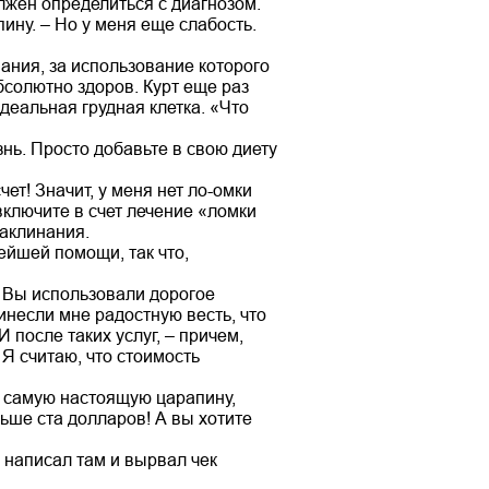
лжен определиться с диагнозом.
пину. – Но у меня еще слабость.
ания, за использование которого
бсолютно здоров. Курт еще раз
деальная грудная клетка. «Что
знь. Просто добавьте в свою диету
ет! Значит, у меня нет ло-омки
включите в счет лечение «ломки
заклинания.
ейшей помощи, так что,
 – Вы использовали дорогое
инесли мне радостную весть, что
 после таких услуг, – причем,
Я считаю, что стоимость
– самую настоящую царапину,
ньше ста долларов! А вы хотите
 написал там и вырвал чек