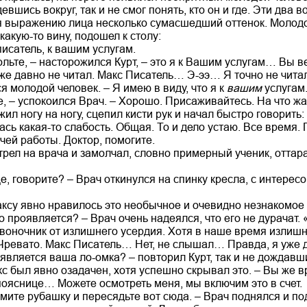
евшись вокруг, так и не смог понять, кто он и где. Эти два 
я выражению лица несколько сумасшедший оттенок. Молодо
какую-то вину, подошел к столу:
писатель, к вашим услугам.
ольте, – насторожился Курт, – это я к Вашим услугам… Вы 
 уже давно не читал. Макс Писатель… Э-ээ… Я точно не чита
ся молодой человек. – Я имею в виду, что я к
вашим
услугам
е, – успокоился Врач. – Хорошо. Присаживайтесь. На что ж
ил ногу на ногу, сцепил кисти рук и начал быстро говорить:
сь какая-то слабость. Общая. То и дело устаю. Все время.
чей работы. Доктор, помогите.
трел на врача и замолчал, словно примерный ученик, отт
е, говорите? – Врач откинулся на спинку кресла, с интерес
Максу явно нравилось это необычное и очевидно незнакомое
то проявляется? – Врач очень надеялся, что его не дурачат. 
звоночник от излишнего усердия. Хотя в наше время излиш
 Чревато. Макс Писатель… Нет, не слышал… Правда, я уже 
оявляется ваша ло-омка? – повторил Курт, так и не дождавш
акс был явно озадачен, хотя успешно скрывал это. – Вы же 
пояснице… Можете осмотреть меня, мы включим это в счет.
имите рубашку и пересядьте вот сюда. – Врач поднялся и по