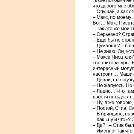
такие поломки не
что дорого мне о
– Слушай, а как е
– Макс, по-моему
Вот… Макс Писате
– Так это же мой 
– Серьезно? Стра
– Еще бы не стра
– Думаешь? – в оч
– Не знаю. Он, кст
– Макса Писателя?
спецлитературы. В
интересный модул
настроил… Машину
– Давай, съезжу ку
– Не жалуюсь. Но е
– Ладно… Что там 
двести пятьдесят 
– Ну, я же говорю
– Постой, Стив. 
– В принципе, на
– Как «ну и что»? 
– Да?.. – Стив бы
– Именно! Так что