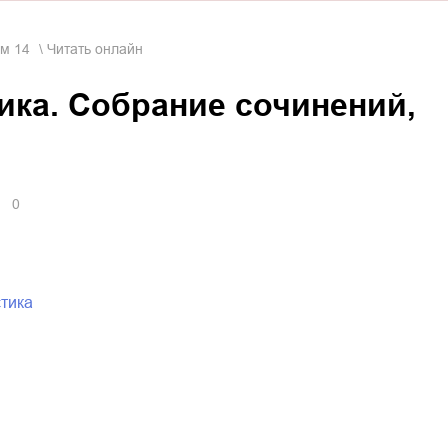
ом 14
Читать онлайн
ика. Собрание сочинений,
0
стика