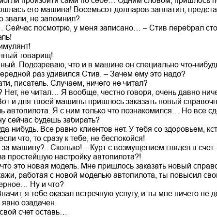
 могли произойти сами по себе… Одним словом, пришлось п
бошлась его машина! Восемьсот долларов заплатил, предст
го звали, не запомнил?
… Сейчас посмотрю, у меня записано… – Стив перебрал сто
ль!
симулянт!
нный товарищ!
нный. Подозреваю, что и в машине он специально что-нибу
ередной раз удивился Стив. – Зачем ему это надо?
ати, писатель. Случаем, ничего не читал?
 Нет, не читал… Я вообще, честно говоря, очень давно ниче
от и для твоей машины пришлось заказать новый справочни
ь автопилота. Я с ним только что познакомился… Но все с
 сейчас будешь забирать?
да-нибудь. Все равно клиентов нет. У тебя со здоровьем, кс
сли что, то сразу к тебе, не беспокойся!
за машину?.. Сколько! – Курт с возмущением глядел в счет
за простейшую настройку автопилота?!
, что это новая модель. Мне пришлось заказать новый спра
Скажи, работая с новой моделью автопилота, ты повысил с
верное… Ну и что?
Значит, я тебе оказал встречную услугу, и ты мне ничего не 
л явно озадачен.
 свой счет оставь…