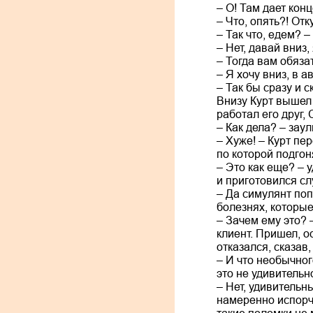
– О! Там дает кон
– Что, опять?! Отк
– Так что, едем? 
– Нет, давай вниз,
– Тогда вам обяз
– Я хочу вниз, в 
– Так бы сразу и 
Внизу Курт вышел 
работал его друг,
– Как дела? – зау
– Хуже! – Курт п
по которой подго
– Это как еще? – 
и приготовился сл
– Да симулянт по
болезнях, которые
– Зачем ему это? 
клиент. Пришел, о
отказался, сказав
– И что необычног
это не удивитель
– Нет, удивитель
намеренно испорче