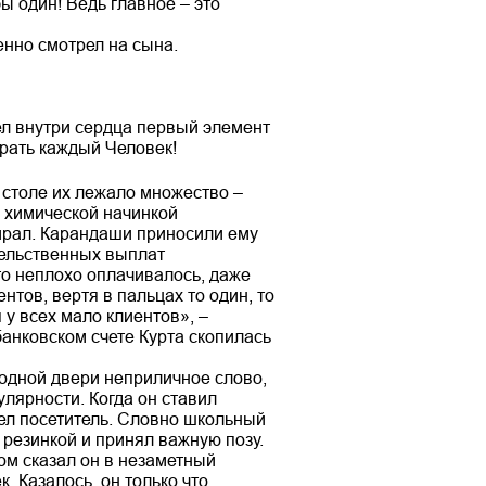
 бы один! Ведь главное – это
енно смотрел на сына.
ел внутри сердца первый элемент
брать каждый Человек!
 столе их лежало множество –
с химической начинкой
бирал. Карандаши приносили ему
тельственных выплат
то неплохо оплачивалось, даже
нтов, вертя в пальцах то один, то
у всех мало клиентов», –
банковском счете Курта скопилась
ходной двери неприличное слово,
лярности. Когда он ставил
шел посетитель. Словно школьный
 резинкой и принял важную позу.
ом сказал он в незаметный
 Казалось, он только что