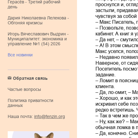
Герасёв - Третий рабочий
проснулся и, огляд
день
застыли, придава
чувствуя за собой 
Дария Николаевна Лелекова -
– Макс Писатель, 
Обгоняя кризисы
– Позвольте, позв
кабинет. А книг я
Игорь Вячеславович Выдрин -
Муниципалитет: экономика и
– Да нет, – смутил
управление №1 (54) 2026
– А! В этом смысл
Макс уселся, полож
Все новинки
– Недавно появила
Наверное, от сидя
Посетитель посмо
задание.
Обратная связь
– Ломит в поясниц
клиента.
Частые вопросы
– Да, ло-омит, – 
– Хорошо, и как э
Политика приватности
искривил себе по
данных
редко встретишь.
– Так в чем же пр
Наша почта:
info@fenzin.org
– Ну, как же? – М
обычная ломка в 
– Да, конечно. Сн