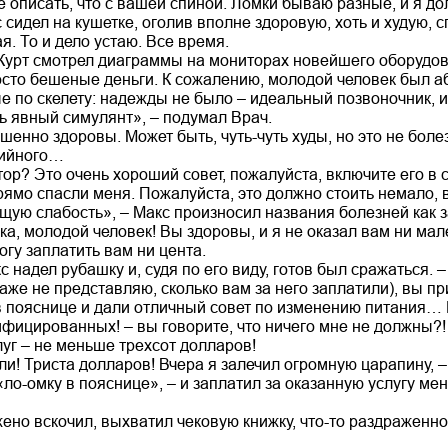
описать, что с вашей спиной. Ломки бываю разные, и я до
с сидел на кушетке, оголив вполне здоровую, хоть и худую, с
. То и дело устаю. Все время.
 Курт смотрел диаграммы на мониторах новейшего оборудов
осто бешеные деньги. К сожалению, молодой человек был а
 по скелету: надежды не было – идеальный позвоночник, и
ь явный симулянт», – подумал Врач.
шенно здоровы. Может быть, чуть-чуть худы, но это не боле
рийного…
тор? Это очень хороший совет, пожалуйста, включите его в сч
ямо спасли меня. Пожалуйста, это должно стоить немало, 
щую слабость», – Макс произносил названия болезней как 
ка, молодой человек! Вы здоровы, и я не оказал вам ни мал
огу заплатить вам ни цента.
акс надел рубашку и, судя по его виду, готов был сражаться.
аже не представляю, сколько вам за него заплатили), вы пр
в пояснице и дали отличный совет по изменению питания… И
фицированных! – вы говорите, что ничего мне не должны?! 
уг – не меньше трехсот долларов!
ли! Триста долларов! Вчера я залечил огромную царапину, 
ло-омку в пояснице», – и заплатил за оказанную услугу ме
ено вскочил, выхватил чековую книжку, что-то раздраженно