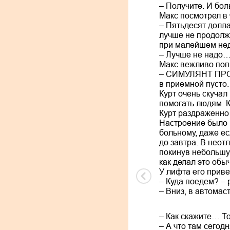
– Получите. И бол
Макс посмотрел в 
– Пятьдесят долла
лучше не продолжа
при малейшем не
– Лучше не надо… 
Макс вежливо попя
– СИМУЛЯНТ ПРОКЛ
в приемной пусто.
Курт очень скуча
помогать людям. К
Курт раздраженно
Настроение было 
больному, даже ес
до завтра. В неот
покинув небольшую
как делал это обы
У лифта его прив
– Куда поедем? – 
– Вниз, в автома
– Как скажите… То
– А что там сегод