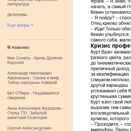
Фрэнк. – Я знаю, ч
литература
начать, а самый 
Кевин остановился
детективы
– Я пойду? – спрос
Отец крепко обнял
Еще жанры
– Иди! Только об
Кевин улыбнулся, 
самого себя, мале
Кризис профе
Новинки
Курт Врач занима
разного цвета, ра
Ким Сониль - Кровь Древних
Королей
до пневматически
приличный доход,
Александр Николаевич
за квалификацию.
Афанасьев - Сказка и миф.
слишком неплохо. 
Тайны народных поверий
другой карандаш. 
успокаивал себя К
Бет О'Лири - Неудавшееся
кругленькая сумма,
свидание
Курт взял свой лю
выразив тем самым
Анна Алексеевна Федорова -
восклицательный 
Отряд 731. Забытый
азиатский Освенцим
хулиган, которого
– Проходите, – с
Сергей Александрович
микрофон. Дверь о