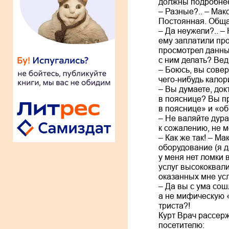
должны подробнее 
– Разные?.. – Мак
Постоянная. Общая
– Да неужели?.. –
ему заплатили пр
просмотрел данные
с ним делать? Вед
– Боюсь, вы совер
чего-нибудь кало
– Вы думаете, док
в пояснице? Вы пр
в пояснице» и «об
– Не валяйте дура
к сожалению, не м
– Как же так! – М
оборудование (я д
у меня нет ломки 
услуг высококвали
оказанных мне усл
– Да вы с ума сош
а не мифическую «
триста?!
Курт Врач рассерж
посетителю: