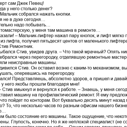
церт сам Джек Певец!
уда у него столько денег?
– Мальчик собрался нажать кнопки.
 я не в духе сегодня…
ательно надо побывать…
автомастерскую, у меня там машина в ремонте…
сказали! – Мальчик-лифтер нажал пару кнопок, и лифт мягко 
из лифта, получил пятьдесят центов от маленького лифтера
 Стив Ремонтник.
лыбался Стив, увидев друга. – Что такой мрачный? Опять ни
еребрался через перегородку, отделявшую ремонтные мастер
няли неисправные машины.
удивился Стив. Он оставил возню с каким-то механизмом, в
ушать, оперевшись на перегородку.
пался! Представляешь, абсолютно здоров, а пришел и дава
 у него якобы прошли благодаря мне!
– Стив хмыкнул и вернулся к работе. – Знаешь, у меня сег
ставил машину на профилактический ремонт. Я ему предлож
, что пойдет по конторам. Вот буквально десять минут наз
о? То, что несколько часов по разным офисам нашего бизн
но…
ным было состояние его машины. Такое ощущение, что некот
ны. Глупость, конечно. Но я же неплохой специалист (не соч