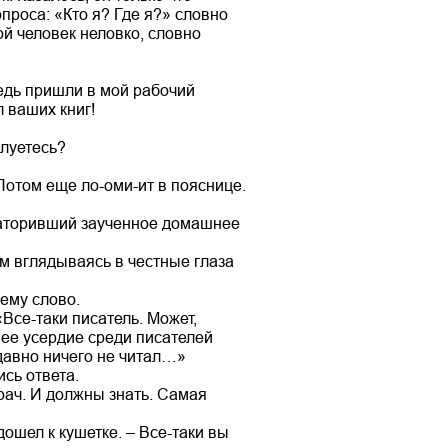
вопроса: «Кто я? Где я?» словно
й человек неловко, словно
ведь пришли в мой рабочий
л ваших книг!
.
алуетесь?
 Потом еще ло-оми-ит в пояснице.
араторивший заученное домашнее
ом вглядываясь в честные глаза
 ему слово.
«Все-таки писатель. Может,
нее усердие среди писателей
давно ничего не читал…»
ись ответа.
врач. И должны знать. Самая
дошел к кушетке. – Все-таки вы