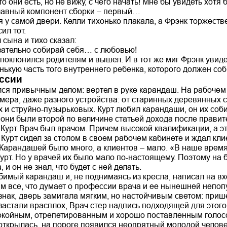
то они есть, но не вижу, с чего начать! Мне бы увидеть хотя
главный компонент сборки – первый…
 у самой двери. Келли тихонько плакала, а Фрэнк торжеств
ил тот.
 сына и тихо сказал:
язательно собирай себя… с любовью!
поклонился родителям и вышел. И в тот же миг Фрэнк увид
нькую часть того внутреннего ребенка, которого должен со
ссии
лся привычным делом: вертел в руке карандаш. На рабочем
змера, даже разного устройства: от старинных деревянных 
х и струйно-пузырьковых. Курт любил карандаши, он их со
 они были второй по величине статьей дохода после прави
 Курт Врач был врачом. Причем высокой квалификации, а э
Курт сидел за столом в своем рабочем кабинете и ждал клие
Карандашей было много, а клиентов – мало. «В наше время 
урт. Но у врачей их было мало по-настоящему. Поэтому на 
 и он не знал, что будет с ней делать.
бимый карандаш и, не поднимаясь из кресла, написал на в
 все, что думает о профессии врача и ее нынешней непопу
знак, дверь замигала мягким, но настойчивым светом: при
 застали врасплох, Врач стер надпись подходящей для этого
покойным, отрепетированным и хорошо поставленным голос
ткрылась, на пороге появился неопрятный молодой человек.