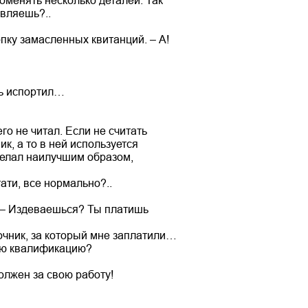
оменять несколько деталей. Так
авляешь?..
пку замасленных квитанций. – А!
дь испортил…
го не читал. Если не считать
к, а то в ней используется
делал наилучшим образом,
тати, все нормально?..
. – Издеваешься? Ты платишь
вочник, за который мне заплатили…
вою квалификацию?
должен за свою работу!