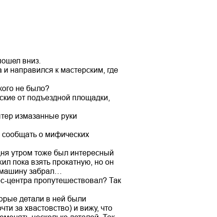
пошел вниз.
 и направился к мастерским, где
кого не было?
ские от подъездной площадки,
ытер измазанные руки
й сообщать о мифических
одня утром тоже был интересный
ил пока взять прокатную, но он
ад машину забрал…
ес-центра пропутешествовал? Так
орые детали в ней были
ти за хвастовство) и вижу, что