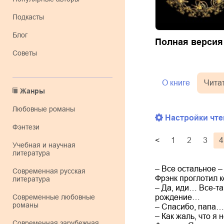
Подкасты
Блог
Полная версия
Советы
О книге
Чита
Жанры
любовные романы
Настройки чте
фэнтези
<
1
2
3
4
учебная и научная
литература
– Все остальное 
современная русская
Фрэнк проглотил к
литература
– Да, иди… Все-та
рождение…
современные любовные
романы
– Спасибо, папа… 
– Как жаль, что я
современная зарубежная