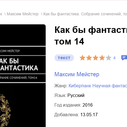
нк
Максим Мейстер
Как бы фантастика. Собрание сочинений, т
Как бы фантаст
том 14
текст
4
Максим Мейстер
Жанр:
киберпанк
научная фанта
Язык:
Русский
Год издания:
2016
Добавлена:
13.05.17