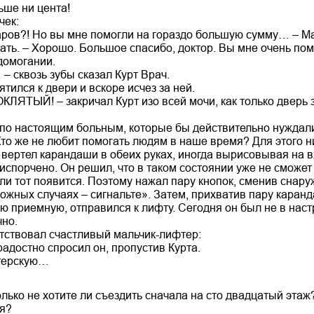
ьше ни цента!
чек:
ров?! Но вы мне помогли на гораздо большую сумму… – Мак
ть. – Хорошо. Большое спасибо, доктор. Вы мне очень пом
домогании.
– сквозь зубы сказал Курт Врач.
тился к двери и вскоре исчез за ней.
ЯТЫЙ! – закричал Курт изо всей мочи, как только дверь з
л по настоящим больным, которые бы действительно нуждал
то же не любит помогать людям в наше время? Для этого ни
 вертел карандаши в обеих руках, иногда вырисовывая на 
испорчено. Он решил, что в таком состоянии уже не сможе
ли тот появится. Поэтому нажал пару кнопок, сменив снару
ложных случаях – сигнальте». Затем, прихватив пару каранд
 приемную, отправился к лифту. Сегодня он был не в наст
чно.
етствовал счастливый мальчик-лифтер:
радостно спросил он, пропустив Курта.
стерскую…
лько не хотите ли съездить сначала на сто двадцатый этаж
ня?