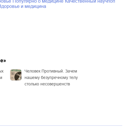
ровье
популярно о медицине
Качественный научпоп
здоровье и медицина
не
»
ых
Человек Противный. Зачем
ам
нашему безупречному телу
столько несовершенств