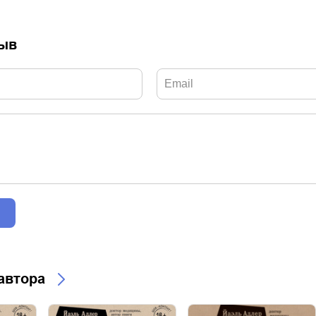
зыв
 автора