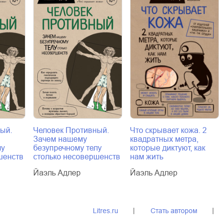
ый.
Человек Противный.
Что скрывает кожа. 2
Зачем нашему
квадратных метра,
лу
безупречному телу
которые диктуют, как
шенств
столько несовершенств
нам жить
Йаэль Адлер
Йаэль Адлер
Litres.ru
Стать автором