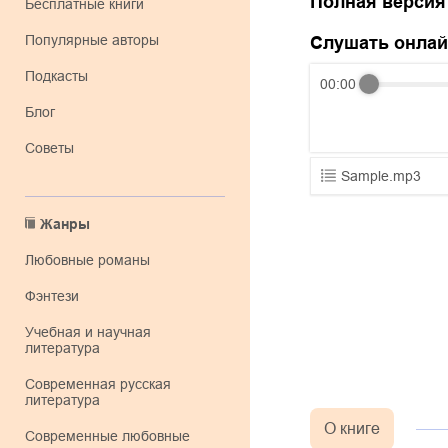
Полная версия
Бесплатные книги
Популярные авторы
Слушать онла
Подкасты
00:00
Блог
Советы
Sample.mp3
01.mp3
Жанры
02.mp3
любовные романы
03.mp3
фэнтези
учебная и научная
литература
современная русская
литература
О книге
современные любовные