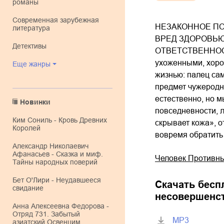
романы
современная зарубежная
НЕЗАКОННОЕ ПО
литература
ВРЕД ЗДОРОВЬЮ
детективы
ОТВЕТСТВЕННОСТЬ 
ухоженными, хорош
Еще жанры
жизнью: палец сам
предмет чужеродны
естественно, но м
Новинки
повседневности, л
Ким Сониль - Кровь Древних
скрывает кожа», о
Королей
вовремя обратить
Александр Николаевич
Афанасьев - Сказка и миф.
Человек Противны
Тайны народных поверий
Бет О'Лири - Неудавшееся
Скачать бесп
свидание
несовершенс
Анна Алексеевна Федорова -
Отряд 731. Забытый
MP3
азиатский Освенцим