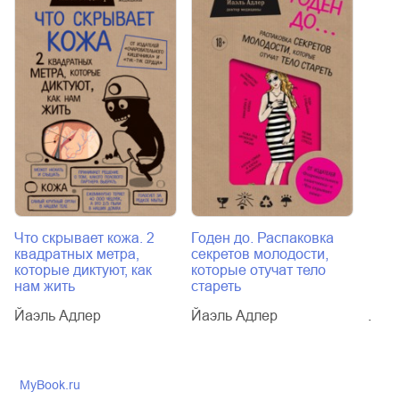
Что скрывает кожа. 2
Годен до. Распаковка
Что 
квадратных метра,
секретов молодости,
квад
которые диктуют, как
которые отучат тело
кото
нам жить
стареть
нам 
Йаэль Адлер
Йаэль Адлер
Йаэл
MyBook.ru