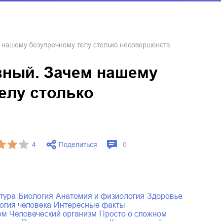
 нашему безупречному телу столько несовершенств
вный. Зачем нашему
елу столько
Поделиться
4
0
тура
биология
анатомия и физиология
здоровье
огия человека
интересные факты
ом
человеческий организм
просто о сложном