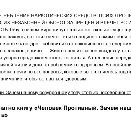
ТРЕБЛЕНИЕ НАРКОТИЧЕСКИХ СРЕДСТВ, ПСИХОТРОПН
, ИХ НЕЗАКОННЫЙ ОБОРОТ ЗАПРЕЩЕН И ВЛЕЧЕТ УС
Табу в нашем мире живут столько же, сколько существуе
о пахнуть, но стоит нам остаться наедине с самим собой, 
 тянется к ноздре – избавиться от накопившегося содержим
х запахов, а живот… Живот спешит скорее «выдохнуть» все
ы упорно продолжаем этого стесняться. А стеснение неред
ичной жизни и даже к проблемам со здоровьем. В новой кн
тветит почти на все вопросы, которые вы стесняетесь задать
 внимание, чтобы оставаться здоровым.
й. Зачем нашему безупречному телу столько несовершенс
латно книгу «
Человек Противный. Зачем наш
тв
»