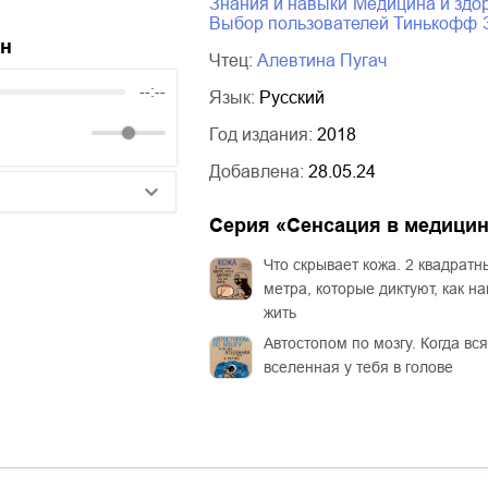
знания и навыки
медицина и здо
Выбор пользователей Тинькофф
йн
Чтец:
Алевтина Пугач
--:--
Язык:
Русский
Год издания:
2018
Добавлена:
28.05.24
Серия «
Сенсация в медици
25:10
Что скрывает кожа. 2 квадратн
20:50
метра, которые диктуют, как н
14:00
жить
Автостопом по мозгу. Когда вся
вселенная у тебя в голове