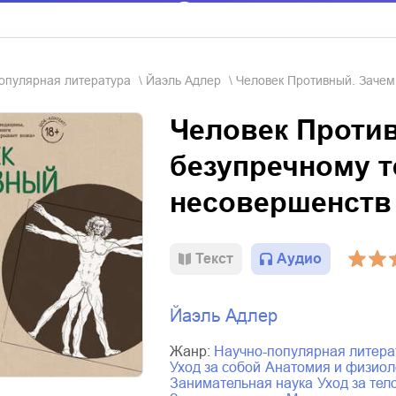
популярная литература
Йаэль Адлер
Человек Противный. Зачем
Человек Проти
безупречному т
несовершенств
Текст
Аудио
Йаэль Адлер
Жанр:
научно-популярная литера
уход за собой
анатомия и физиол
занимательная наука
уход за тел