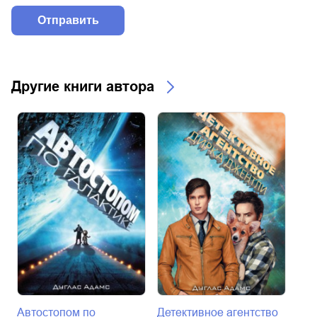
Другие книги автора
Автостопом по
Детективное агентство
Дет