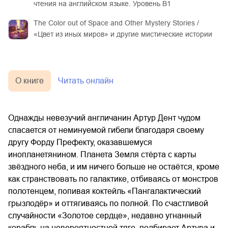
чтения на английском языке. Уровень B1
The Color out of Space and Other Mystery Stories /
«Цвет из иных миров» и другие мистические истории
О книге
Читать онлайн
Однажды невезучий англичанин Артур Дент чудом
спасается от неминуемой гибели благодаря своему
другу Форду Префекту, оказавшемуся
инопланетянином. Планета Земля стёрта с карты
звёздного неба, и им ничего больше не остаётся, кроме
как странствовать по галактике, отбиваясь от монстров
полотенцем, попивая коктейль «Пангалактический
грызлодёр» и оттягиваясь по полной. По счастливой
случайности «Золотое сердце», недавно угнанный
корабль на невероятностной тяге, подбирает Артура и