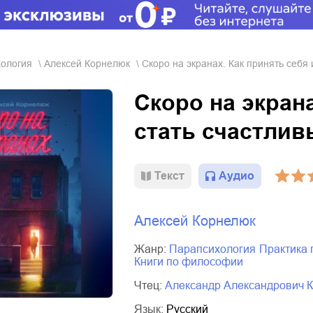
хология
Алексей Корнелюк
Скоро на экранах. Как принять себя 
Скоро на экрана
стать счастли
Текст
Аудио
Алексей Корнелюк
Жанр:
парапсихология
практика
книги по философии
Чтец:
Александр Александрович 
Язык:
Русский