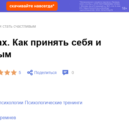
и стать счастливым
х. Как принять себя и
вым
Поделиться
5
0
 психологии
психологические тренинги
Кремнев