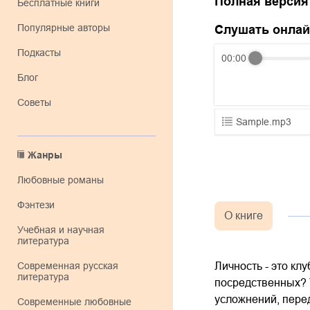
Полная версия
Бесплатные книги
Популярные авторы
Слушать онла
Подкасты
00:00
Блог
Советы
Sample.mp3
01.mp3
Жанры
02.mp3
любовные романы
03.mp3
фэнтези
О книге
учебная и научная
литература
современная русская
Личность - это кл
литература
посредственных? 
усложнений, перед
современные любовные