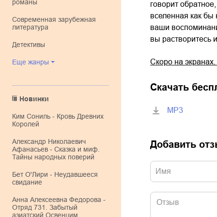
романы
говорит обратное,
вселенная как бы 
современная зарубежная
литература
ваши воспоминания
вы растворитесь и
детективы
Скоро на экранах.
Еще жанры
Скачать бесп
Новинки
MP3
Ким Сониль - Кровь Древних
Королей
Александр Николаевич
Добавить от
Афанасьев - Сказка и миф.
Тайны народных поверий
Бет О'Лири - Неудавшееся
свидание
Анна Алексеевна Федорова -
Отряд 731. Забытый
азиатский Освенцим