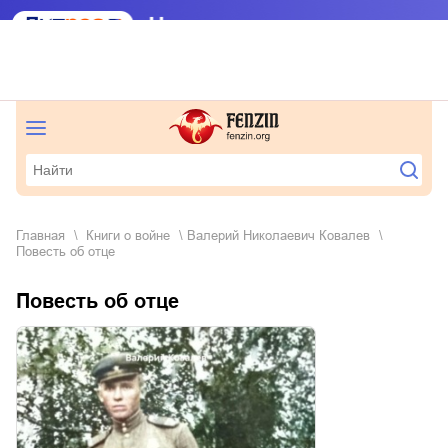
Главная
книги о войне
Валерий Николаевич Ковалев
Повесть об отце
Повесть об отце