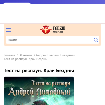
Главная
фэнтези
Андрей Львович Ливадный
Тест на респаун. Край Бездны
Тест на респаун. Край Бездны