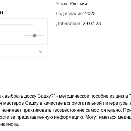
Язык:
Русский
йн
Год издания:
2023
Добавлена:
29.07.23
--:--
25:10
20:50
14:00
ак выбрать доску Садху?" - методическое пособие из цикла
 мастеров Садху в качестве вспомогательной литературы пр
ко начинает практиковать гвоздестояние самостоятельно. П
ности за представленную информацию. Могут иметься меди
циалиста.