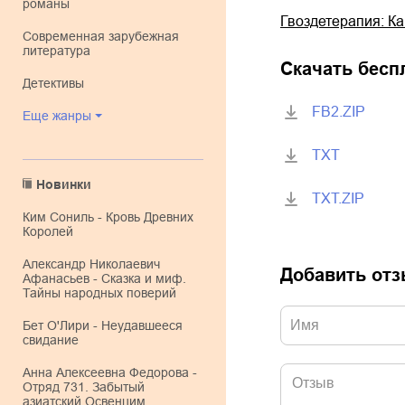
романы
Гвоздетерапия: Ка
современная зарубежная
литература
Скачать бесп
детективы
FB2.ZIP
Еще жанры
TXT
Новинки
TXT.ZIP
Ким Сониль - Кровь Древних
Королей
Александр Николаевич
Добавить от
Афанасьев - Сказка и миф.
Тайны народных поверий
Бет О'Лири - Неудавшееся
свидание
Анна Алексеевна Федорова -
Отряд 731. Забытый
азиатский Освенцим