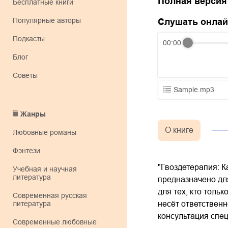
Полная версия
Бесплатные книги
Популярные авторы
Слушать онла
Подкасты
00:00
Блог
Советы
Sample.mp3
01.mp3
Жанры
02.mp3
О книге
любовные романы
03.mp3
фэнтези
"Гвоздетерапия: К
учебная и научная
литература
предназначено для
для тех, кто толь
современная русская
литература
несёт ответствен
консультация спе
современные любовные