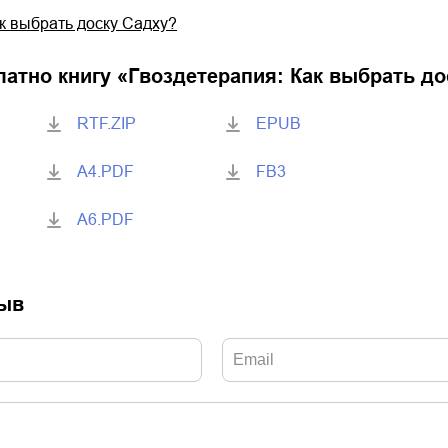
к выбрать доску Садху?
латно книгу «
Гвоздетерапия: Как выбрать до
RTF.ZIP
EPUB
A4.PDF
FB3
A6.PDF
зыв