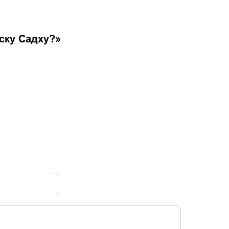
ску Садху?
»