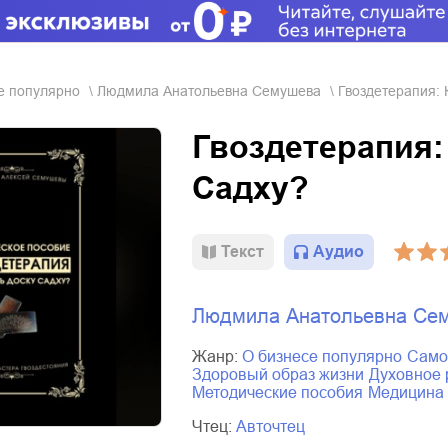
се популярно
Людмила Анатольевна Семушева
Гвоздетерапия: 
Гвоздетерапия:
Садху?
Текст
Аудио
Людмила Анатольевна Се
Жанр:
о бизнесе популярно
сам
здоровый образ жизни
духовное
методические пособия
медицина
Чтец:
Авточтец