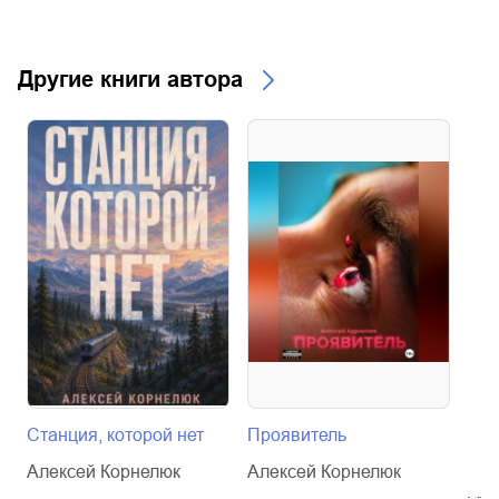
Другие книги автора
Станция, которой нет
Проявитель
Мол
вол
Алексей Корнелюк
Алексей Корнелюк
Але