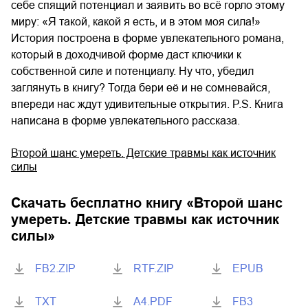
себе спящий потенциал и заявить во всё горло этому
миру: «Я такой, какой я есть, и в этом моя сила!»
История построена в форме увлекательного романа,
который в доходчивой форме даст ключики к
собственной силе и потенциалу. Ну что, убедил
заглянуть в книгу? Тогда бери её и не сомневайся,
впереди нас ждут удивительные открытия. P.S. Книга
написана в форме увлекательного рассказа.
Второй шанс умереть. Детские травмы как источник
силы
Скачать бесплатно книгу «
Второй шанс
умереть. Детские травмы как источник
силы
»
FB2.ZIP
RTF.ZIP
EPUB
TXT
A4.PDF
FB3