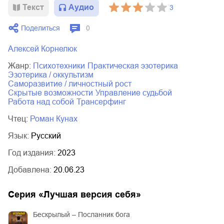
Текст
Аудио
3
02.mp3
20:50
Поделиться
0
03.mp3
14:00
Алексей Корнелюк
Жанр:
психотехники
практическая эзотерика
эзотерика / оккультизм
саморазвитие / личностный рост
скрытые возможности
управление судьбой
работа над собой
трансерфинг
Чтец:
Роман Кунах
Язык:
Русский
Год издания:
2023
Добавлена:
20.06.23
Серия «
Лучшая версия себя
»
Бескрылый – Посланник бога