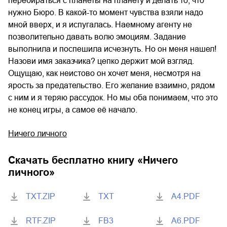
перебираться с планеты на планету и делать то, что
нужно Бюро. В какой-то момент чувства взяли надо
мной вверх, и я испугалась. Наемному агенту не
позволительно давать волю эмоциям. Задание
выполнила и поспешила исчезнуть. Но он меня нашел!
Назови имя заказчика? цепко держит мой взгляд.
Ощущаю, как неистово он хочет меня, несмотря на
ярость за предательство. Его желание взаимно, рядом
с ним и я теряю рассудок. Но мы оба понимаем, что это
не конец игры, а самое её начало.
Ничего личного
Скачать бесплатно книгу «
Ничего
личного
»
TXT.ZIP
TXT
A4.PDF
RTF.ZIP
FB3
A6.PDF