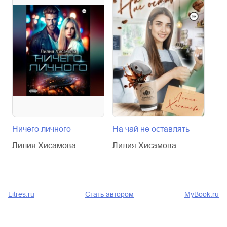
Ничего личного
На чай не оставлять
На 
Лилия Хисамова
Лилия Хисамова
Лил
Litres.ru
Стать автором
MyBook.ru