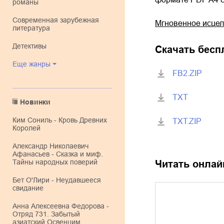
романы
современная зарубежная
Мгновенное исцел
литература
детективы
Скачать бесп
Еще жанры
FB2.ZIP
TXT
Новинки
Ким Сониль - Кровь Древних
TXT.ZIP
Королей
Александр Николаевич
Афанасьев - Сказка и миф.
Тайны народных поверий
Читать онлай
Бет О'Лири - Неудавшееся
свидание
Анна Алексеевна Федорова -
Отряд 731. Забытый
азиатский Освенцим