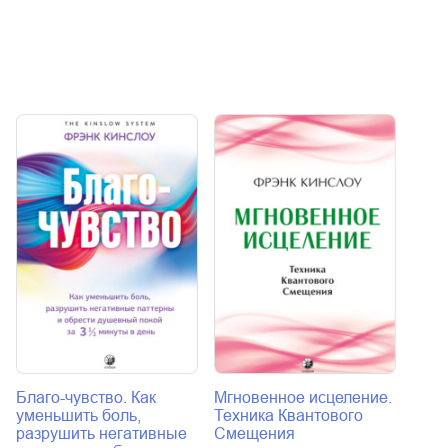
Благо-чувство. Как
Мгновенное исцеление.
Счас
уменьшить боль,
Техника Квантового
Фрэн
разрушить негативные
Смещения