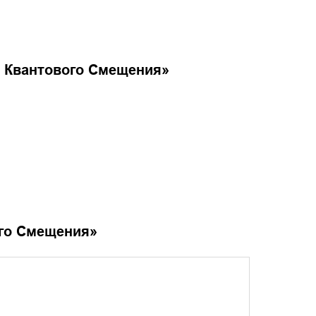
а Квантового Смещения
»
ого Смещения
»