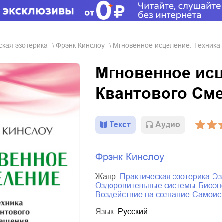
еская эзотерика
Фрэнк Кинслоу
Мгновенное исцеление. Техника
Мгновенное исц
Квантового См
Текст
Aудио
Фрэнк Кинслоу
Жанр:
практическая эзотерика
э
оздоровительные системы
биоэ
воздействие на сознание
самои
Язык:
Русский