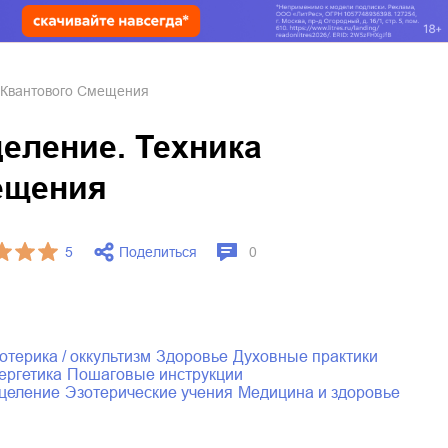
 Квантового Смещения
еление. Техника
ещения
Поделиться
5
0
зотерика / оккультизм
здоровье
духовные практики
нергетика
пошаговые инструкции
сцеление
эзотерические учения
медицина и здоровье