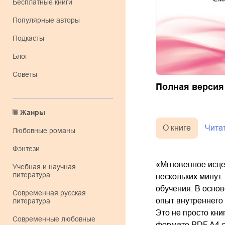
Бесплатные книги
Популярные авторы
Подкасты
Блог
Советы
Полная версия
Жанры
О книге
Чита
любовные романы
фэнтези
«Мгновенное исце
учебная и научная
литература
нескольких минут.
обучения. В осно
современная русская
опыт внутреннего
литература
Это не просто кни
современные любовные
формате PDF A4 с