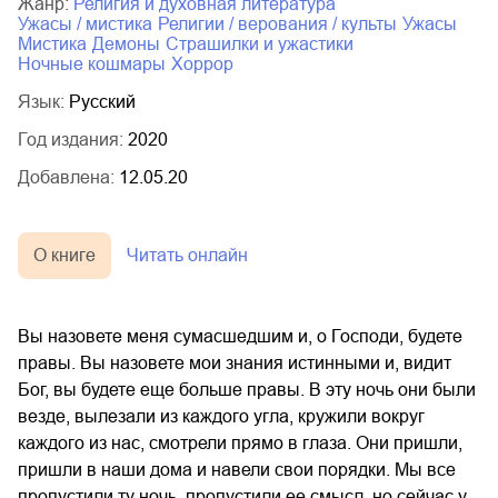
Жанр:
религия и духовная литература
ужасы / мистика
религии / верования / культы
ужасы
мистика
демоны
страшилки и ужастики
ночные кошмары
хоррор
Язык:
Русский
Год издания:
2020
Добавлена:
12.05.20
О книге
Читать онлайн
Вы назовете меня сумасшедшим и, о Господи, будете
правы. Вы назовете мои знания истинными и, видит
Бог, вы будете еще больше правы. В эту ночь они были
везде, вылезали из каждого угла, кружили вокруг
каждого из нас, смотрели прямо в глаза. Они пришли,
пришли в наши дома и навели свои порядки. Мы все
пропустили ту ночь, пропустили ее смысл, но сейчас у