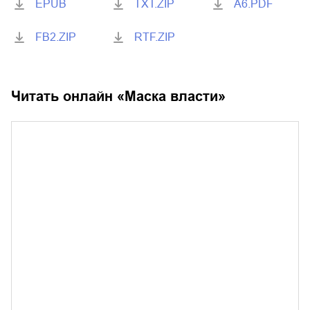
EPUB
TXT.ZIP
A6.PDF
FB2.ZIP
RTF.ZIP
Читать онлайн «
Маска власти
»