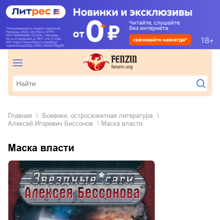
Главная
боевики, остросюжетная литература
Алексей Игоревич Бессонов
Маска власти
Маска власти