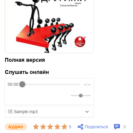
Полная версия
Слушать онлайн
00:00
--:--
Sample.mp3
01.mp3
25:10
aудио
Поделиться
5
0