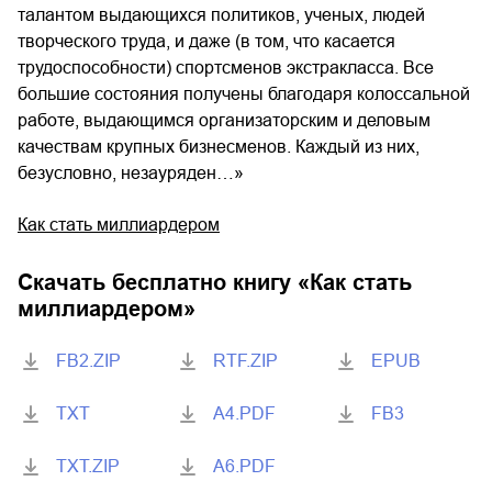
талантом выдающихся политиков, ученых, людей
творческого труда, и даже (в том, что касается
трудоспособности) спортсменов экстракласса. Все
большие состояния получены благодаря колоссальной
работе, выдающимся организаторским и деловым
качествам крупных бизнесменов. Каждый из них,
безусловно, незауряден…»
Как стать миллиардером
Скачать бесплатно книгу «
Как стать
миллиардером
»
FB2.ZIP
RTF.ZIP
EPUB
TXT
A4.PDF
FB3
TXT.ZIP
A6.PDF