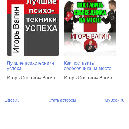
Лучшие психотехники
Как поставить
Упр
успеха
собеседника на место
Иго
Игорь Олегович Вагин
Игорь Олегович Вагин
Litres.ru
Стать автором
MyBook.ru