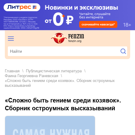
Главная
публицистическая литература
Фаина Георгиевна Раневская
«Сложно быть гением среди козявок». Сборник остроумных
высказываний
«Сложно быть гением среди козявок».
Сборник остроумных высказываний