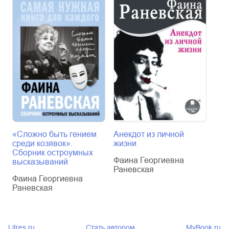
«Сложно быть гением
Анекдот из личной
Все
среди козявок».
жизни
Фаи
Сборник остроумных
Фаина Георгиевна
Ран
высказываний
Раневская
Фаина Георгиевна
Раневская
Litres.ru
Стать автором
MyBook.ru