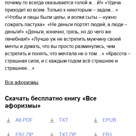
почему-то всегда оказывается голой ж…й!» «Удача
приходит ко всем. Только к некоторым – задом…»
«Чтобы и овцы были целы, и волки сыты – нужно
сожрать пастуха». «Не деньги портят людей, а люди –
деньги!» «Деньги, конечно, грязь, но до чего же
лечебная!» «Лучше уж не встретить мужчину своей
мечты и думать, что вы просто разминулись, чем
встретить и понять, что мечтала не о том…» «Красота –
страшная сила, и с каждым годом всё страшнее и
страшнее…»
Все афоризмы
Скачать бесплатно книгу «
Все
афоризмы
»
A6.PDF
TXT
EPUB
FB2.ZIP
TXT.ZIP
FB3