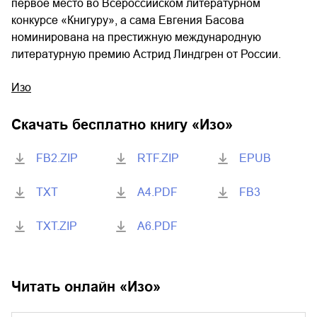
первое место во Всероссийском литературном
конкурсе «Книгуру», а сама Евгения Басова
номинирована на престижную международную
литературную премию Астрид Линдгрен от России.
Изо
Скачать бесплатно книгу «
Изо
»
FB2.ZIP
RTF.ZIP
EPUB
TXT
A4.PDF
FB3
TXT.ZIP
A6.PDF
Читать онлайн «
Изо
»