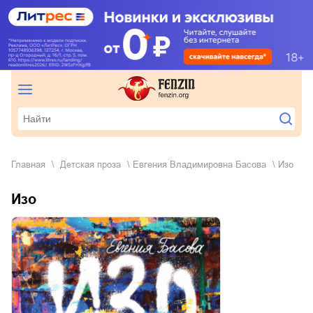
Главная
детская проза
Евгения Владимировна Басова
Изо
Изо