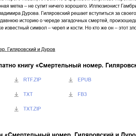
ерная метка – не сулит ничего хорошего. Иллюзионист Гам
димира Дурова. Гиляровский решает вступиться за своего 
 давнюю историю о череде загадочных смертей, произошедш
 известный символ – череп и кости. Но кто же он – этот з
р. Гиляровский и Дуров
латно книгу «
Смертельный номер. Гиляровск
RTF.ZIP
EPUB
TXT
FB3
TXT.ZIP
н «
Смертельный номер. Гиляровский и Дуро