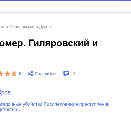
мер. Гиляровский и Дуров
омер. Гиляровский и
Поделиться
5
0
бров
загадочные убийства
расследование преступлений
детективы