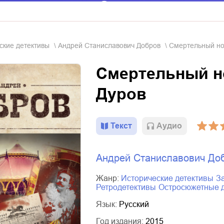
еские детективы
Андрей Станиславович Добров
Смертельный но
Смертельный н
Дуров
Текст
Aудио
Андрей Станиславович До
Жанр:
исторические детективы
ретродетективы
остросюжетные 
Язык:
Русский
Год издания:
2015