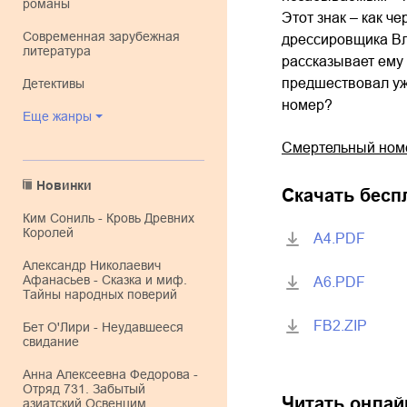
романы
Этот знак – как ч
современная зарубежная
дрессировщика Вла
литература
рассказывает ему
предшествовал уже
детективы
номер?
Еще жанры
Смертельный номе
Новинки
Скачать бесп
Ким Сониль - Кровь Древних
Королей
A4.PDF
Александр Николаевич
Афанасьев - Сказка и миф.
A6.PDF
Тайны народных поверий
FB2.ZIP
Бет О'Лири - Неудавшееся
свидание
Анна Алексеевна Федорова -
Отряд 731. Забытый
Читать онлай
азиатский Освенцим