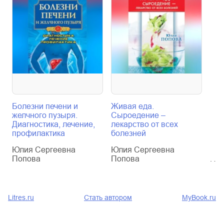
Болезни печени и
Живая еда.
Жен
желчного пузыря.
Сыроедение –
заб
Диагностика, лечение,
лекарство от всех
эфф
профилактика
болезней
леч
Юлия Сергеевна
Юлия Сергеевна
Юли
Попова
Попова
По
Litres.ru
Стать автором
MyBook.ru