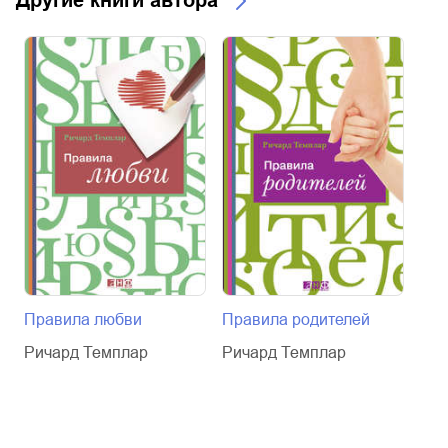
Другие книги автора
Правила любви
Правила родителей
Пра
Сво
Ричард Темплар
Ричард Темплар
бла
Рич