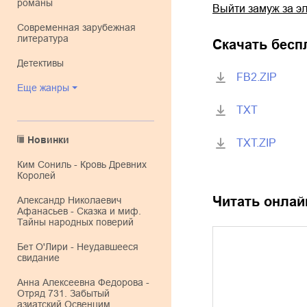
романы
Выйти замуж за э
современная зарубежная
литература
Скачать бесп
детективы
FB2.ZIP
Еще жанры
TXT
Новинки
TXT.ZIP
Ким Сониль - Кровь Древних
Королей
Читать онлай
Александр Николаевич
Афанасьев - Сказка и миф.
Тайны народных поверий
Бет О'Лири - Неудавшееся
свидание
Анна Алексеевна Федорова -
Отряд 731. Забытый
азиатский Освенцим