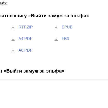
льфа
латно книгу «
Выйти замуж за эльфа
»
RTF.ZIP
EPUB
A4.PDF
FB3
A6.PDF
н «
Выйти замуж за эльфа
»