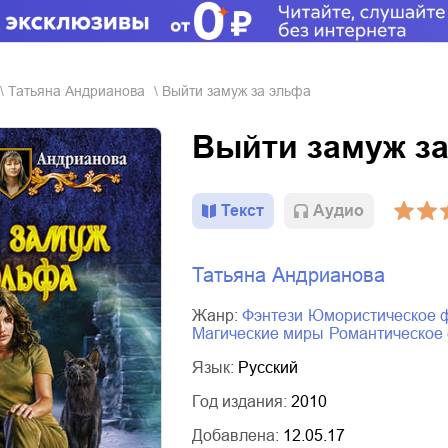
Татьяна Андрианова
Выйти замуж за эльфа
Выйти замуж з
Текст
Aудио
Татьяна Андрианова
Жанр:
фэнтези
юмористическое 
магические миры
романтическое
Язык:
Русский
Год издания:
2010
Добавлена:
12.05.17