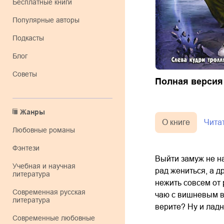
Бесплатные книги
Популярные авторы
Подкасты
Блог
Советы
Полная версия
Жанры
О книге
Чита
любовные романы
фэнтези
Выйти замуж не на
учебная и научная
рад жениться, а д
литература
нежить совсем от 
современная русская
чаю с вишневым ва
литература
верите? Ну и ладн
современные любовные