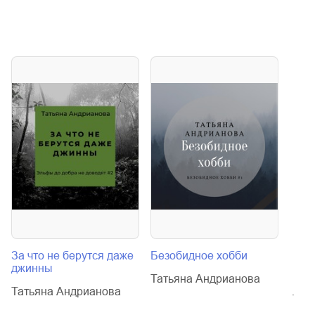
За что не берутся даже
Безобидное хобби
Попа
джинны
1
Татьяна Андрианова
Татьяна Андрианова
Тать