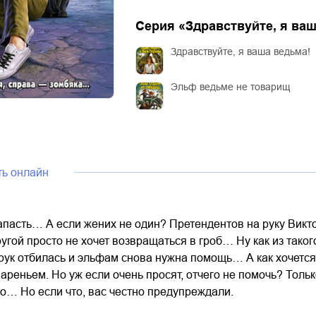
Серия «
Здравствуйте, я ва
Здравствуйте, я ваша ведьма!
Эльф ведьме не товарищ
ть онлайн
пасть… А если жених не один? Претендентов на руку Викто
ругой просто не хочет возвращаться в гроб… Ну как из тако
рук отбилась и эльфам снова нужна помощь… А как хочется 
реньем. Но уж если очень просят, отчего не помочь? Тольк
о… Но если что, вас честно предупреждали.