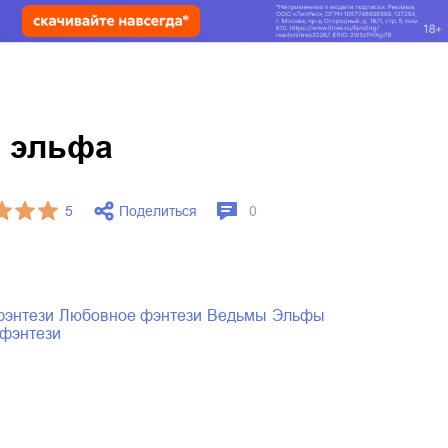
а эльфа
Поделиться
5
0
фэнтези
любовное фэнтези
ведьмы
эльфы
 фэнтези