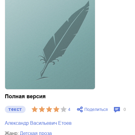
Полная версия
текст
Поделиться
4
0
Александр Васильевич Етоев
Жанр:
детская проза