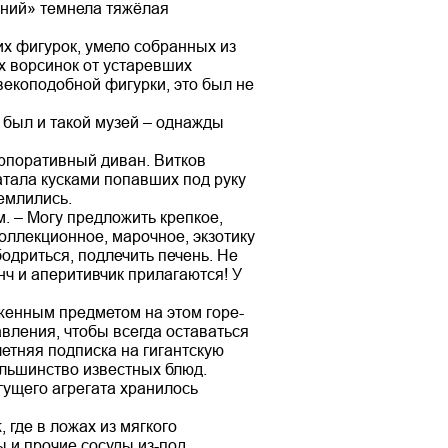
аний» темнела тяжёлая
х фигурок, умело собранных из
х ворсинок от устаревших
овекоподобной фигурки, это был не
е был и такой музей – однажды
орпоративный диван. Витков
атала кусками попавших под руку
емлились.
. – Могу предложить крепкое,
Коллекционное, марочное, экзотику
одриться, подлечить печень. Не
нч и аперитивчик прилагаются! У
женным предметом на этом горе-
вления, чтобы всегда оставаться
етняя подписка на гигантскую
ольшинство известных блюд.
гущего агрегата хранилось
где в ложах из мягкого
 и прочие сосуды из-под