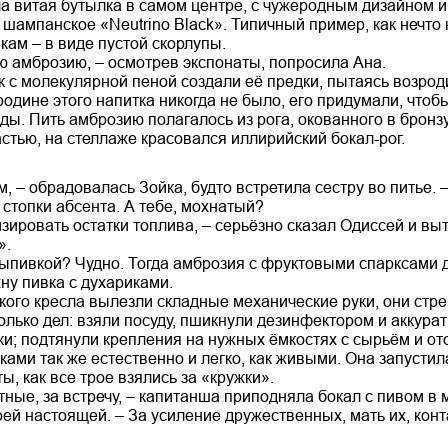
 витая бутылка в самом центре, с чужеродным дизайном и 
 шампанское «Neutrino Black». Типичный пример, как нечто
кам – в виде пустой скорлупы.
ю амброзию, – осмотрев экспонаты, попросила Ана.
 с молекулярной пеной создали её предки, пытаясь возрод
родине этого напитка никогда не было, его придумали, чтоб
ы. Пить амброзию полагалось из рога, окованного в бронзу,
астью, на стеллаже красовался иллирийский бокал-рог.
, – обрадовалась Зойка, будто встретила сестру во питье. 
стопки абсента. А тебе, мохнатый?
зировать остатки топлива, – серьёзно сказал Одиссей и в
».
выпивкой? Чудно. Тогда амброзия с фруктовыми спарксами 
хну пивка с духариками.
ского кресла вылезли складные механические руки, они ст
олько дел: взяли посуду, пшикнули дезинфектором и аккур
ки; подтянули крепления на нужных ёмкостях с сырьём и от
ами так же естественно и легко, как живыми. Она запустила
ы, как все трое взялись за «кружки».
ётные, за встречу, – капитанша приподняла бокал с пивом в 
ей настоящей. – За усиление дружественных, мать их, конт