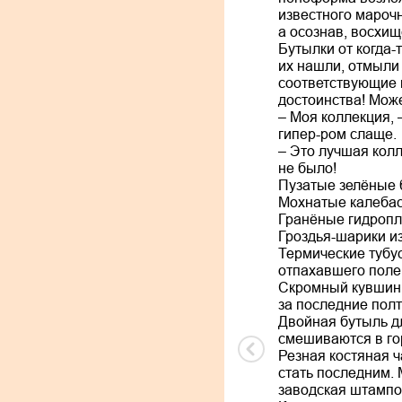
известного мароч
а осознав, восхищ
Бутылки от когда-
их нашли, отмыли 
соответствующие н
достоинства! Може
– Моя коллекция, 
гипер-ром слаще.
– Это лучшая колл
не было!
Пузатые зелёные 
Мохнатые калебас
Гранёные гидропл
Гроздья-шарики и
Термические тубу
отпахавшего поле
Скромный кувшин 
за последние полт
Двойная бутыль д
смешиваются в го
Резная костяная ч
стать последним. 
заводская штампов