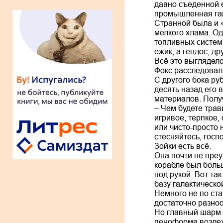
давно съеденной 
промышленная гай
Странной была и 
мелкого хлама. О
топливных систем.
ёжик, а гендос; д
Всё это выглядело
Фокс расследовал
С другого бока ру
десять назад его 
материалов. Получ
– Чем будете тра
игривое, терпкое,
или чисто-просто 
стесняйтесь, госп
Зойки есть всё.
Она почти не пре
корабле был боль
под рукой. Вот та
базу галактическо
Немного не по ст
достаточно разноо
Но главный шарм 
пеноформа возлеж