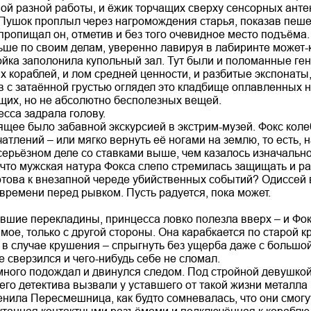
мой разной работы, и ёжик торчащих сверху сенсорных анте
Пушок проплыл через нагромождения старья, показав пешех
 пропищал он, отметив и без того очевидное место подъёма.
ьше по своим делам, уверенно лавируя в лабиринте может-
ойка заполонила купольный зал. Тут были и поломанные ген
их кораблей, и лом средней ценности, и разбитые экспона
ив с затаённой грустью оглядел это кладбище оплавленных н
их, но не абсолютно бесполезных вещей.
есса задрала голову.
щее было забавной экскурсией в экстрим-музей. Фокс коле
атлений – или мягко вернуть её ногами на землю, то есть, 
серьёзном деле со ставками выше, чем казалось изначально.
 что мужская натура Фокса слепо стремилась защищать и ра
отова к внезапной череде убийственных событий? Одиссей в
времени перед рывком. Пусть радуется, пока может.
вшие перекладины, принцесса ловко полезла вверх – и Фок
мое, только с другой стороны. Она карабкается по старой к
и в случае крушения – спрыгнуть без ущерба даже с больш
е сверзился и чего-нибудь себе не сломал.
ного подождал и двинулся следом. Под стройной девушкой 
го детектива вызвали у уставшего от такой жизни металла
енила Пересмешница, как будто сомневалась, что они смог