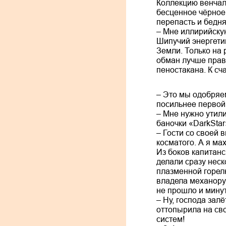
Коллекцию венчала
бесценное чёрное
перепасть и бедня
– Мне иллирийску
Шипучий энергетик
Земли. Только на 
обман лучше правд
пеностакана. К сч
– Это мы одобряем
посильнее первой 
– Мне нужно утили
баночки «DarkStar
– Гости со своей 
косматого. А я ма
Из боков капитан
делали сразу неск
плазменной горел
владела механорук
не прошло и минут
– Ну, господа зал
оттопырила на сво
систем!