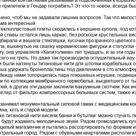
утанная контактными разъёмами и подключённая к кораблю.
 прилетели в Гендар пограбить? Эт что-то новое, всегда бы
чено, чтоб мы не задавали лишних вопросов. Так что мило
ма интересный.
еклопластовые плиты сходились к вершине купола, под 
 славы остался лишь каркас, без роскоши хрустальных вис
бирала и вешала стекляшки, кусочки прозрачного цветного
а, выкинутые на свалку керамические фигурки и статуэтки 
у, она управляла «Капитолием» лет тридцать, и за эти год
его на треть. Но даже так производила оглушительный вау-
и были натянуты титановые нити для штопки корабельных о
ных удержать бронепластины под давлением в сто атмосфе
Между ними топорщилась пара плюшевых игрушек, подвешен
м по коллекции мембранного термобелья, выцветшего от тыс
ей, в других эти дырки заклеили вакуумным скотчем. Как и
згляд от фильтро-компрессорных бельевых систем, также из
 занимал монументальный силовой гамак с медицинским кон
на, хоть и старой модели.
же титановой нити висели банки и бутылки: можно стучать 
и будут издавать мелодичные звуки. Рядом громоздились куч
целый магазинчик и пытались рассортировать по формам и 
тральный город. Рядом с обувными кварталами располагал