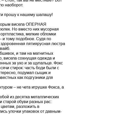
 – Стоп, так вы не местные? Вот
ло наоборот.
сти прошу к нашему шалашу!
которым висела ОПЕРНАЯ
юлек. Но вместо них мусорная
 оргпластика, мелкие обломки
– и тому подобное. Судя по
ы здоровенная пятиярусная люстра
вайб.
бшивок, и там на магнитных
р, висела сохнущая одежда и
ных за ухо и за щупальце. Фокс
ячи стирок: часть боди были с
нтересно, подумал сыщик и
вестных как подгузники для
туром – не чета игрушке Фокса, а
любой из десятка металлических
и старой обуви разных рас:
цветам, разложить в
ись улочки упаковок от давным-