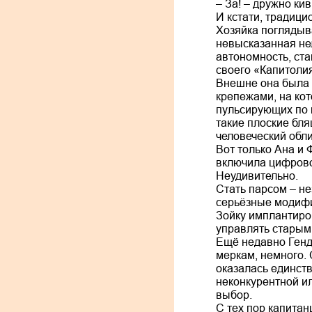
– За! – дружно ки
И кстати, традици
Хозяйка поглядыва
невысказанная нел
автономность, ста
своего «Капитоли
Внешне она была н
крепежами, на ко
пульсирующих по в
такие плоские бля
человеческий обли
Вот только Ана и 
включила цифрово
Неудивительно.
Стать парсом – не
серьёзные модифи
Зойку имплантиров
управлять старым
Ещё недавно Генда
меркам, немного. 
оказалась единст
неконкурентной и
выбор.
С тех пор капитан