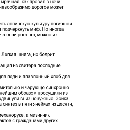
мрачная, как провал в ночи:
 невообразимо дорогое может
ить эллинскую культуру погибшей
ы подчеркнуть миф. Но иногда
 а если рога нет, можно из
– Лёгкая шняга, но бодрит
ытащил из свитера последние
для леди и плавленный хлеб для
ремительно и чарующе-синхронно
атнейшим образом просушили из
одвинули вниз ненужные. Зойка
 синтез в пяти ячейках из десяти,
механоруке, а мизинчик
актов с гражданами других