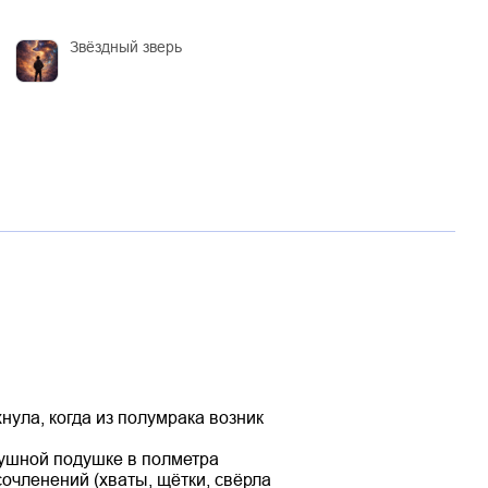
Звёздный зверь
нула, когда из полумрака возник
душной подушке в полметра
очленений (хваты, щётки, свёрла