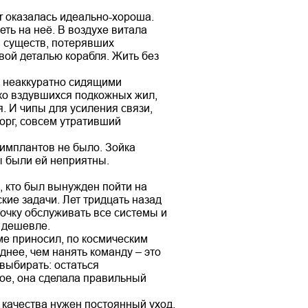
r оказалась идеально-хороша.
еть на неё. В воздухе витала
и существ, потерявших
вой деталью корабля. Жить без
 с неаккуратно сидящими
ько вздувшихся подкожных жил,
. И чипы для усиления связи,
борг, совсем утративший
 имплантов не было. Зойка
ы были ей неприятны.
, кто был вынужден пойти на
ие задачи. Лет тридцать назад
ночку обслуживать все системы и
 дешевле.
ме приносил, по космическим
днее, чем нанять команду – это
выбирать: остаться
ное, она сделала правильный
 качества нужен постоянный уход.