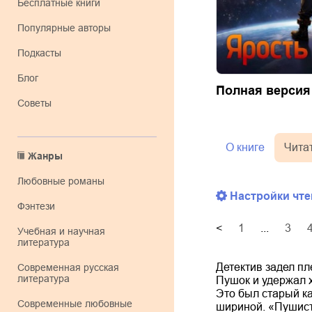
Бесплатные книги
Популярные авторы
Подкасты
Блог
Полная версия
Советы
О книге
Чита
Жанры
любовные романы
Настройки чте
фэнтези
<
1
...
3
учебная и научная
литература
Детектив задел пл
современная русская
литература
Пушок и удержал 
Это был старый к
современные любовные
шириной. «Пушист