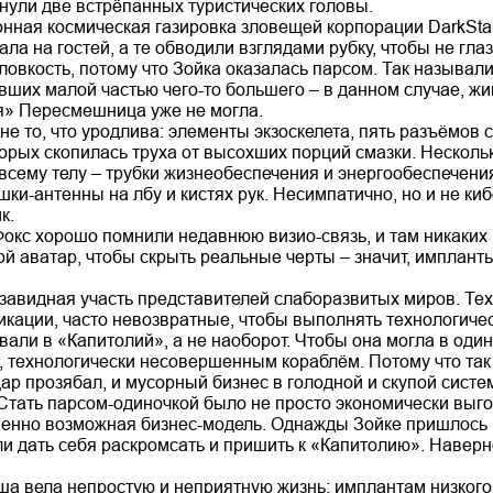
внули две встрёпанных туристических головы.
онная космическая газировка зловещей корпорации DarkSta
ла на гостей, а те обводили взглядами рубку, чтобы не глаз
овкость, потому что Зойка оказалась парсом. Так называл
вших малой частью чего-то большего – в данном случае, жи
я» Пересмешница уже не могла.
е то, что уродлива: элементы экзоскелета, пять разъёмов
торых скопилась труха от высохших порций смазки. Нескол
сему телу – трубки жизнеобеспечения и энергообеспечения
шки-антенны на лбу и кистях рук. Несимпатично, но и не ки
к.
Фокс хорошо помнили недавнюю визио-связь, и там никаких
й аватар, чтобы скрыть реальные черты – значит, имплант
завидная участь представителей слаборазвитых миров. Тех
кации, часто невозвратные, чтобы выполнять технологическ
али в «Капитолий», а не наоборот. Чтобы она могла в оди
, технологически несовершенным кораблём. Потому что так
р прозябал, и мусорный бизнес в голодной и скупой систе
Стать парсом-одиночкой было не просто экономически выго
венно возможная бизнес-модель. Однажды Зойке пришлось 
ли дать себя раскромсать и пришить к «Капитолию». Навер
ша вела непростую и неприятную жизнь: имплантам низкого