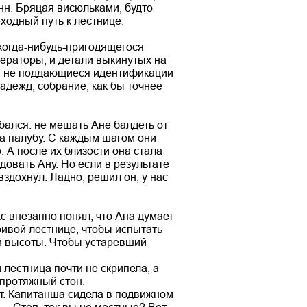
нн. Бряцая висюльками, будто
одный путь к лестнице.
когда-нибудь-пригодящегося
ераторы, и детали выкинутых на
ты, не поддающиеся идентификации
адежд, собрание, как бы точнее
бался: не мешать Ане балдеть от
на палубу. С каждым шагом они
 А после их близости она стала
довать Ану. Но если в результате
здохнул. Ладно, решил он, у нас
с внезапно понял, что Ана думает
ривой лестнице, чтобы испытать
ой высоты. Чтобы устаревший
лестница почти не скрипела, а
 протяжный стон.
ут. Капитанша сидела в подвижном