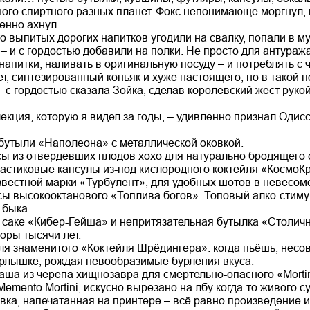
ного спиртного разных планет. Фокс непонимающе моргнул,
ённо ахнул.
то выпитых дорогих напитков угодили на свалку, попали в м
– и с гордостью добавили на полки. Не просто для антуража
апитки, наливать в оригинальную посуду – и потреблять с 
т, синтезированный коньяк и хуже настоящего, но в такой 
– с гордостью сказала Зойка, сделав королевский жест руко
екция, которую я видел за годы, – удивлённо признал Одисс
бутыли «Наполеона» с металлической оковкой.
ы из отвердевших плодов хохо для натурально бродящего 
астиковые капсулы из-под кислородного коктейля «КосмоК
звестной марки «Турбулент», для удобных шотов в невесом
сы высокооктанового «Топлива богов». Топовый алко-стиму
 быка.
саке «Кибер-Гейша» и непритязательная бутылка «Столичн
оры тысячи лет.
ля знаменитого «Коктейля Шрёдингера»: когда пьёшь, нес
рлышке, рождая невообразимые бурления вкуса.
аша из черепа хищнозавра для смертельно-опасного «Mortin
Memento Mortini, искусно вырезано на лбу когда-то живого су
ка, напечатанная на принтере – всё равно произведение ис