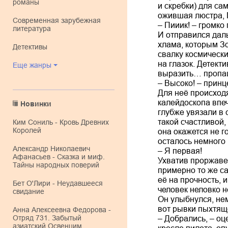
романы
и скребки) для са
ожившая люстра, 
современная зарубежная
– Пииик! – громко
литература
И отправился дал
хлама, которым З
детективы
свалку космическ
на глазок. Детект
Еще жанры
выразить… пропащ
– Высоко! – принц
Для неё происходя
калейдоскопа впеч
Новинки
глубже увязали в 
такой счастливой,
Ким Сониль - Кровь Древних
Королей
она окажется не г
осталось немного 
Александр Николаевич
– Я первая!
Афанасьев - Сказка и миф.
Ухватив проржаве
Тайны народных поверий
примерно то же са
её на прочность, 
Бет О'Лири - Неудавшееся
человек неловко н
свидание
Он улыбнулся, нем
вот рывки пыхтяще
Анна Алексеевна Федорова -
Отряд 731. Забытый
– Добрались, – оц
азиатский Освенцим