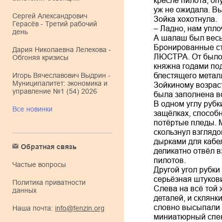
кресле пилота, оп
уж не ожидала. Вы
Сергей Александрович
Зойка хохотнула.
Герасёв - Третий рабочий
– Ладно, нам упло
день
А шалаш был весь
Бронированные ст
Дария Николаевна Лелекова -
ЛЮСТРА. От былой
Обгоняя кризисы
княжна годами под
Игорь Вячеславович Выдрин -
блестящего металл
Муниципалитет: экономика и
Зойкиному возраст
управление №1 (54) 2026
была заполнена вс
В одном углу рубк
Все новинки
защёлках, способ
потёртые пледы. 
скользнул взглядо
дырками для кабел
Обратная связь
деликатно отвёл в
пилотов.
Частые вопросы
Другой угол рубки
серьёзная штукови
Политика приватности
Слева на всё той 
данных
деталей, и склянк
словно высыпали 
Наша почта:
info@fenzin.org
миниатюрный спек