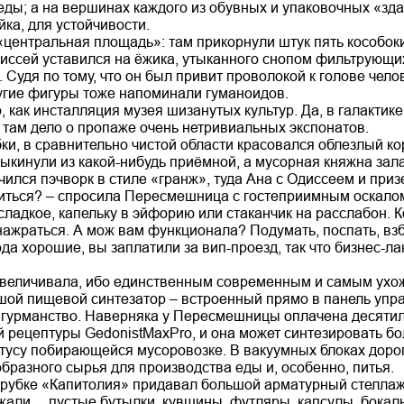
еды; а на вершинах каждого из обувных и упаковочных «зд
ка, для устойчивости.
«центральная площадь»: там прикорнули штук пять кособоки
диссей уставился на ёжика, утыканного снопом фильтрующи
 Судя по тому, что он был привит проволокой к голове чел
ругие фигуры тоже напоминали гуманоидов.
, как инсталляция музея шизанутых культур. Да, в галактик
 там дело о пропаже очень нетривиальных экспонатов.
бки, в сравнительно чистой области красовался облезлый к
выкинули из какой-нибудь приёмной, а мусорная княжна зал
ился пэчворк в стиле «гранж», туда Ана с Одиссеем и приз
виться? – спросила Пересмешница с гостеприимным оскалом
 сладкое, капельку в эйфорию или стаканчик на расслабон. 
нажраться. А мож вам функционала? Подумать, поспать, взб
ода хорошие, вы заплатили за вип-проезд, так что бизнес-ла
увеличивала, ибо единственным современным и самым ухо
шой пищевой синтезатор – встроенный прямо в панель упра
к гурманство. Наверняка у Пересмешницы оплачена десятил
й рецептуры GedonistMaxPro, и она может синтезировать б
атусу побирающейся мусоровозке. В вакуумных блоках доро
бразного сырья для производства еды и, особенно, питья.
рубке «Капитолия» придавал большой арматурный стеллаж, 
али… пустые бутылки, кувшины, футляры, капсулы, бокалы