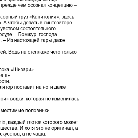
 прежде чем осознал концепцию –
усорный груз «Капитолия», здесь
. А чтобы делать в синтезаторе
чувством состоятельного
посуде… Бомжур, господа.
й. – Из настоящей тары даже
ей. Ведь на стеллаже чего только
сока «Шизари».
раш».
ости.
лятор поставит на ноги даже
ой» водки, которая не изменилась
овместимые половинки
i», каждый глоток которого может
щества. И хотя это не оригинал, а
кусства, а не чаша.