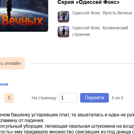
Серия «
Одиссей Фокс
»
Одиссей Фокс. Ярость Вечных
Одиссей Фокс. Космический
странник
ть онлайн
ния
Перейти
4
5
На страницу:
5
из
5
ечом башенку устаревших плат, та зашаталась и едва не рух
хламину от падения.
апсульный уборщик: летающая овальная штуковина на воз
ость» ему придавало множество свисавших из-под днища с